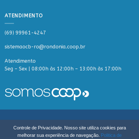
ATENDIMENTO
(69) 99961-4247
sistemaocb-ro@rondonia.coop.br
Atendimento
Seg – Sex | 08:00h às 12:00h – 13:00h às 17:00h
Sistema OCB Rondônia © Todos os Direitos Reservados - R. Paulo
Controle de Privacidade. Nosso site utiliza cookies para
Macalão, 4675 - Flodoaldo Pontes Pinto, Porto Velho - RO, 76820-454
melhorar sua experiência de navegação.
Politica de