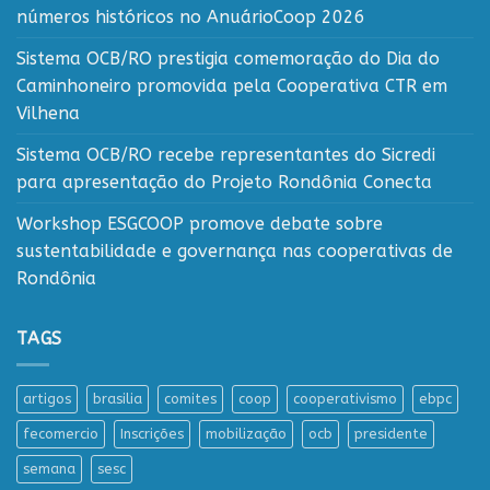
números históricos no AnuárioCoop 2026
Sistema OCB/RO prestigia comemoração do Dia do
Caminhoneiro promovida pela Cooperativa CTR em
Vilhena
Sistema OCB/RO recebe representantes do Sicredi
para apresentação do Projeto Rondônia Conecta
Workshop ESGCOOP promove debate sobre
sustentabilidade e governança nas cooperativas de
Rondônia
TAGS
artigos
brasilia
comites
coop
cooperativismo
ebpc
fecomercio
Inscrições
mobilização
ocb
presidente
semana
sesc