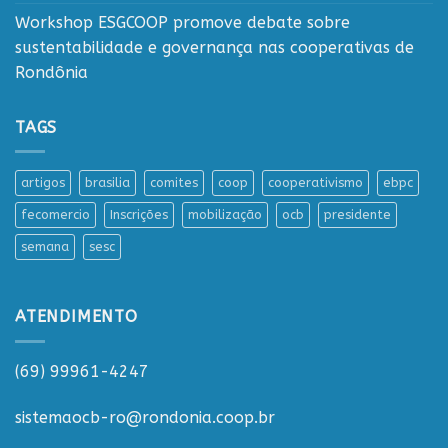
Workshop ESGCOOP promove debate sobre
sustentabilidade e governança nas cooperativas de
Rondônia
TAGS
artigos
brasilia
comites
coop
cooperativismo
ebpc
fecomercio
Inscrições
mobilização
ocb
presidente
semana
sesc
ATENDIMENTO
(69) 99961-4247
sistemaocb-ro@rondonia.coop.br