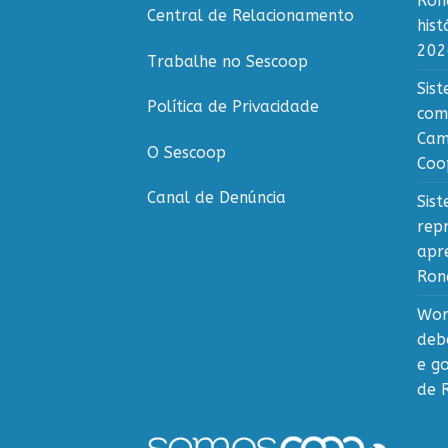
Ron
Central de Relacionamento
his
202
Trabalhe no Sescoop
Sis
Política de Privacidade
com
Cam
O Sescoop
Coo
Canal de Denúncia
Sis
rep
apr
Ron
Wor
deb
e g
de 