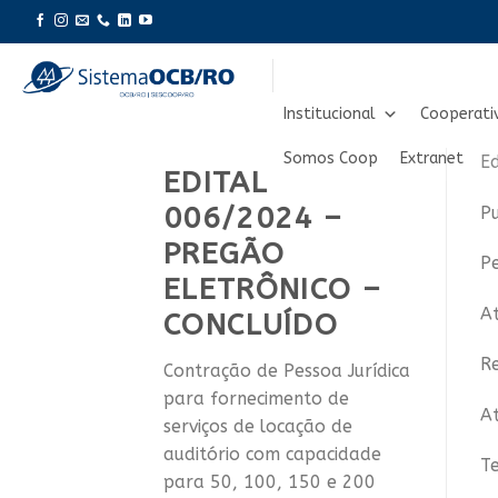
Skip
to
content
Institucional
Cooperati
Somos Coop
Extranet
Ed
EDITAL
006/2024 –
Pu
PREGÃO
P
ELETRÔNICO –
At
CONCLUÍDO
R
Contração de Pessoa Jurídica
para fornecimento de
A
serviços de locação de
auditório com capacidade
T
para 50, 100, 150 e 200