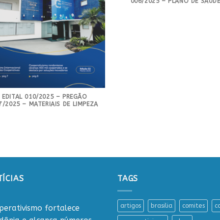
006/2025 – PLANO DE SAÚD
EDITAL 010/2025 – PREGÃO
7/2025 – MATERIAIS DE LIMPEZA
ÍCIAS
TAGS
artigos
brasilia
comites
c
perativismo fortalece