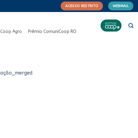
ACESSO RESTRITO
WEBMAIL
Coop Agro
Prêmio ComuniCoop RO
nação_merged