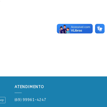
E
ATENDIMENTO
(69) 99961-4247
oop