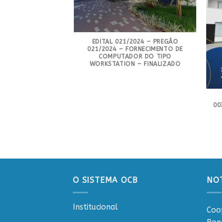
EDITAL 021/2024 – PREGÃO
021/2024 – FORNECIMENTO DE
2025 – PREGÃO
COMPUTADOR DO TIPO
L 004/2025 –
WORKSTATION – FINALIZADO
E COFFE BREACK E
ÇOS – CIDADE DE
 – FINALIZADO
00
O SISTEMA OCB
NOT
Institucional
Coo