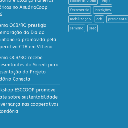
dônia e alcança números
cooperativismo
ebpc
tóricos no AnuárioCoop
fecomercio
Inscrições
6
mobilização
ocb
presidente
tema OCB/RO prestigia
semana
sesc
emoração do Dia do
inhoneiro promovida pela
perativa CTR em Vilhena
tema OCB/RO recebe
resentantes do Sicredi para
esentação do Projeto
dônia Conecta
kshop ESGCOOP promove
ate sobre sustentabilidade
overnança nas cooperativas
Rondônia