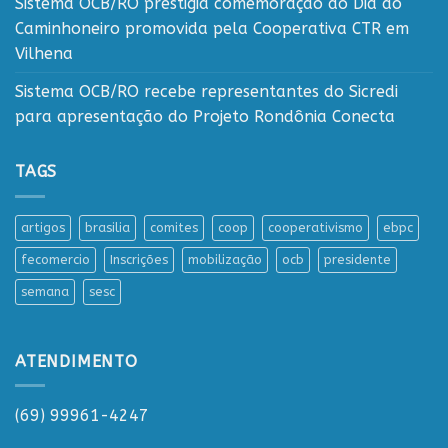
Sistema OCB/RO prestigia comemoração do Dia do
Caminhoneiro promovida pela Cooperativa CTR em
Vilhena
Sistema OCB/RO recebe representantes do Sicredi
para apresentação do Projeto Rondônia Conecta
TAGS
artigos
brasilia
comites
coop
cooperativismo
ebpc
fecomercio
Inscrições
mobilização
ocb
presidente
semana
sesc
ATENDIMENTO
(69) 99961-4247