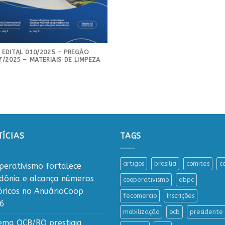
EDITAL 010/2025 – PREGÃO
7/2025 – MATERIAIS DE LIMPEZA
ÍCIAS
TAGS
artigos
brasilia
comites
c
perativismo fortalece
dônia e alcança números
cooperativismo
ebpc
tóricos no AnuárioCoop
fecomercio
Inscrições
6
mobilização
ocb
presidente
tema OCB/RO prestigia