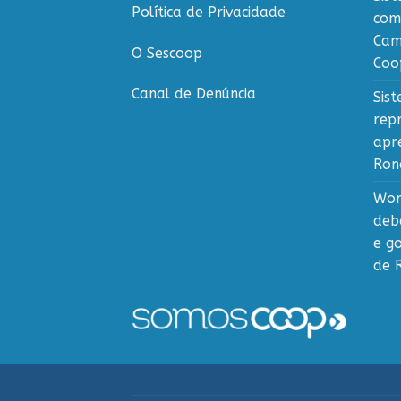
Política de Privacidade
com
Cam
O Sescoop
Coo
Canal de Denúncia
Sis
rep
apr
Ron
Wor
deb
e g
de 