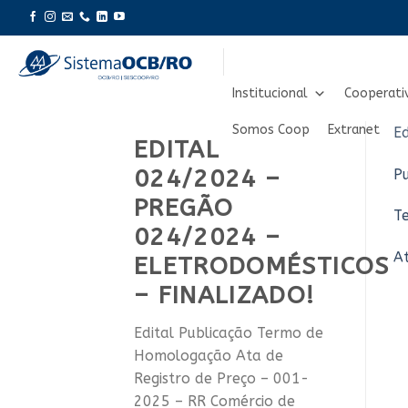
Skip
to
content
Institucional
Cooperati
Somos Coop
Extranet
Ed
EDITAL
024/2024 –
P
PREGÃO
T
024/2024 –
A
ELETRODOMÉSTICOS
– FINALIZADO!
Edital Publicação Termo de
Homologação Ata de
Registro de Preço – 001-
2025 – RR Comércio de