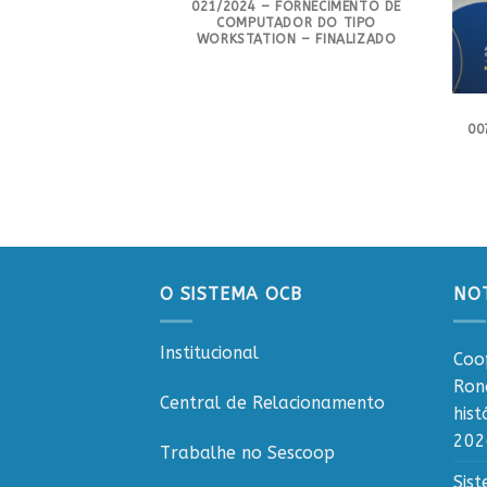
021/2024 – FORNECIMENTO DE
2025 – PREGÃO
COMPUTADOR DO TIPO
L 004/2025 –
WORKSTATION – FINALIZADO
E COFFE BREACK E
ÇOS – CIDADE DE
 – FINALIZADO
00
O SISTEMA OCB
NOT
Institucional
Coo
Ron
Central de Relacionamento
his
202
Trabalhe no Sescoop
Sis