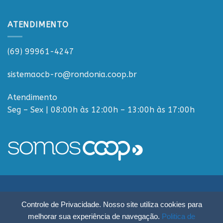
ATENDIMENTO
(69) 99961-4247
sistemaocb-ro@rondonia.coop.br
Atendimento
Seg – Sex | 08:00h às 12:00h – 13:00h às 17:00h
Sistema OCB Rondônia © Todos os Direitos Reservados - R. Paulo
Controle de Privacidade. Nosso site utiliza cookies para
Macalão, 4675 - Flodoaldo Pontes Pinto, Porto Velho - RO, 76820-454
melhorar sua experiência de navegação.
Politica de