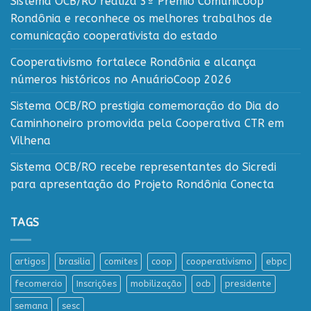
Sistema OCB/RO realiza 3º Prêmio ComuniCoop
Rondônia e reconhece os melhores trabalhos de
comunicação cooperativista do estado
Cooperativismo fortalece Rondônia e alcança
números históricos no AnuárioCoop 2026
Sistema OCB/RO prestigia comemoração do Dia do
Caminhoneiro promovida pela Cooperativa CTR em
Vilhena
Sistema OCB/RO recebe representantes do Sicredi
para apresentação do Projeto Rondônia Conecta
TAGS
artigos
brasilia
comites
coop
cooperativismo
ebpc
fecomercio
Inscrições
mobilização
ocb
presidente
semana
sesc