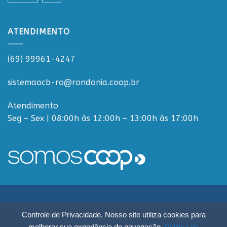
ATENDIMENTO
(69) 99961-4247
sistemaocb-ro@rondonia.coop.br
Atendimento
Seg – Sex | 08:00h às 12:00h – 13:00h às 17:00h
Sistema OCB Rondônia © Todos os Direitos Reservados - R. Paulo
Controle de Privacidade. Nosso site utiliza cookies para
Macalão, 4675 - Flodoaldo Pontes Pinto, Porto Velho - RO, 76820-454