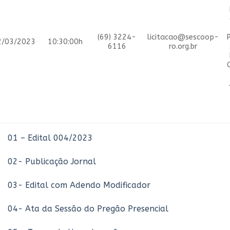
(69) 3224-
licitacao@sescoop-
2/03/2023
10:30:00h
6116
ro.org.br
01 – Edital 004/2023
02- Publicação Jornal
03- Edital com Adendo Modificador
04- Ata da Sessão do Pregão Presencial