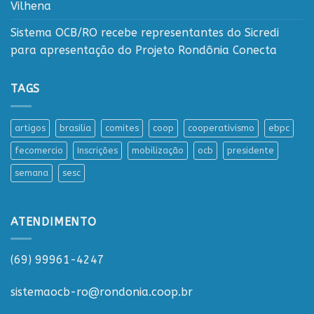
Vilhena
Sistema OCB/RO recebe representantes do Sicredi
para apresentação do Projeto Rondônia Conecta
TAGS
artigos
brasilia
comites
coop
cooperativismo
ebpc
fecomercio
Inscrições
mobilização
ocb
presidente
semana
sesc
ATENDIMENTO
(69) 99961-4247
sistemaocb-ro@rondonia.coop.br