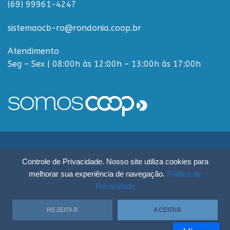
(69) 99961-4247
sistemaocb-ro@rondonia.coop.br
Atendimento
Seg – Sex | 08:00h às 12:00h – 13:00h às 17:00h
Sistema OCB Rondônia © Todos os Direitos Reservados - R. Paulo
Controle de Privacidade. Nosso site utiliza cookies para
Macalão, 4675 - Flodoaldo Pontes Pinto, Porto Velho - RO, 76820-454
melhorar sua experiência de navegação.
Politica de
Privacidade
REJEITAR
ACEITAR