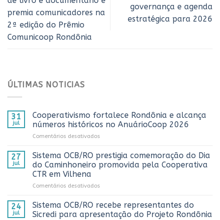
de livro e documentário e
governança e agenda
premia comunicadores na
estratégica para 2026
2ª edição do Prêmio
Comunicoop Rondônia
ÚLTIMAS NOTICIAS
Cooperativismo fortalece Rondônia e alcança
31
jul
números históricos no AnuárioCoop 2026
em
Comentários desativados
Cooperativismo
fortalece
Sistema OCB/RO prestigia comemoração do Dia
27
Rondônia
jul
do Caminhoneiro promovida pela Cooperativa
e
CTR em Vilhena
alcança
em
Comentários desativados
números
Sistema
históricos
OCB/RO
no
Sistema OCB/RO recebe representantes do
24
prestigia
AnuárioCoop
jul
Sicredi para apresentação do Projeto Rondônia
comemoração
2026