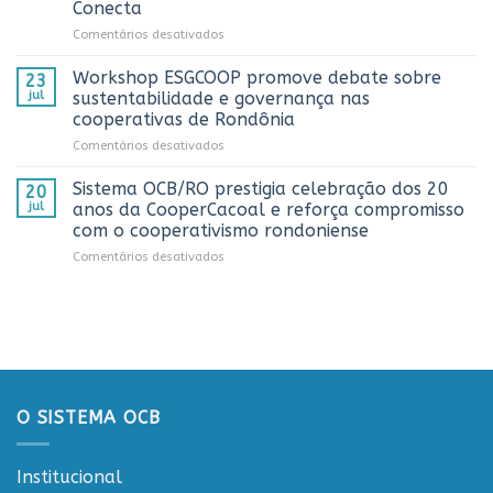
Conecta
do
em
Comentários desativados
Dia
Sistema
do
OCB/RO
Caminhoneiro
Workshop ESGCOOP promove debate sobre
23
recebe
promovida
jul
sustentabilidade e governança nas
representantes
pela
cooperativas de Rondônia
do
Cooperativa
em
Comentários desativados
Sicredi
CTR
Workshop
para
em
ESGCOOP
apresentação
Vilhena
Sistema OCB/RO prestigia celebração dos 20
20
promove
do
jul
anos da CooperCacoal e reforça compromisso
debate
Projeto
com o cooperativismo rondoniense
sobre
Rondônia
em
Comentários desativados
sustentabilidade
Conecta
Sistema
e
OCB/RO
governança
prestigia
nas
celebração
cooperativas
dos
de
20
Rondônia
anos
da
O SISTEMA OCB
CooperCacoal
e
reforça
Institucional
compromisso