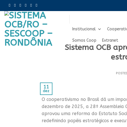
Skip
to
content
Institucional
Cooperati
Somos Coop
Extranet
Sistema OCB apr
estr
POSTE
11
dez
O cooperativismo no Brasil dá um impo
dezembro de 2025, a 28ª Assembleia Ge
aprovou uma reforma do Estatuto Soci
redefinindo papéis estratégicos e execu