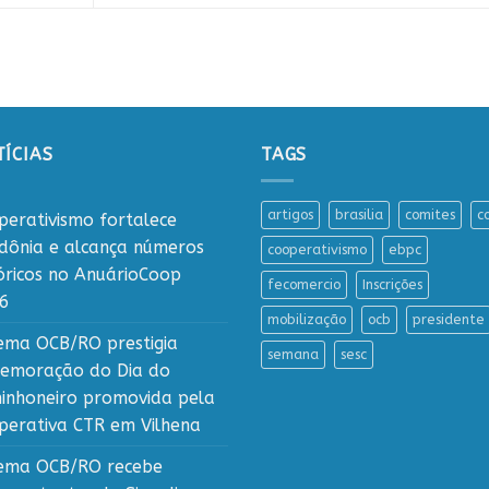
ÍCIAS
TAGS
artigos
brasilia
comites
c
perativismo fortalece
dônia e alcança números
cooperativismo
ebpc
tóricos no AnuárioCoop
fecomercio
Inscrições
6
mobilização
ocb
presidente
tema OCB/RO prestigia
semana
sesc
emoração do Dia do
inhoneiro promovida pela
perativa CTR em Vilhena
tema OCB/RO recebe