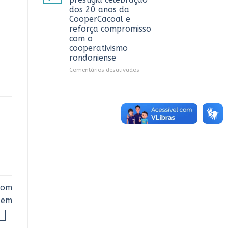
debate
dos 20 anos da
sobre
CooperCacoal e
sustentabilidade
reforça compromisso
e
com o
governança
cooperativismo
nas
rondoniense
cooperativas
de
em
Comentários desativados
Rondônia
Sistema
OCB/RO
prestigia
celebração
dos
20
anos
da
CooperCacoal
e
reforça
compromisso
com
com
o
quem
cooperativismo
rondoniense