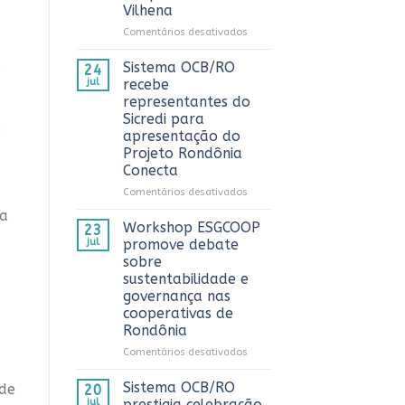
Vilhena
AnuárioCoop
2026
em
Comentários desativados
Sistema
OCB/RO
o
Sistema OCB/RO
24
prestigia
jul
recebe
comemoração
representantes do
do
Sicredi para
Dia
e
apresentação do
do
Projeto Rondônia
Caminhoneiro
Conecta
promovida
pela
em
Comentários desativados
Cooperativa
Sistema
ia
CTR
OCB/RO
Workshop ESGCOOP
23
em
recebe
jul
promove debate
Vilhena
representantes
sobre
do
sustentabilidade e
Sicredi
governança nas
para
cooperativas de
apresentação
Rondônia
do
Projeto
em
Comentários desativados
Rondônia
Workshop
Conecta
ESGCOOP
Sistema OCB/RO
 de
20
promove
jul
prestigia celebração