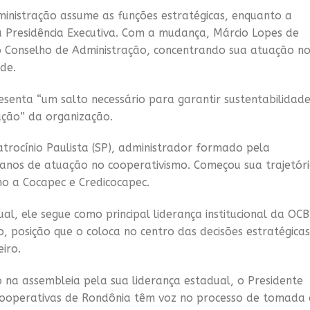
ministração assume as funções estratégicas, enquanto a
a Presidência Executiva. Com a mudança, Márcio Lopes de
do Conselho de Administração, concentrando sua atuação n
ade.
senta “um salto necessário para garantir sustentabilidad
zação” da organização.
atrocínio Paulista (SP), administrador formado pela
 anos de atuação no cooperativismo. Começou sua trajetór
o a Cocapec e Credicocapec.
, ele segue como principal liderança institucional da OCB
, posição que o coloca no centro das decisões estratégicas
iro.
na assembleia pela sua liderança estadual, o Presidente
 cooperativas de Rondônia têm voz no processo de tomada