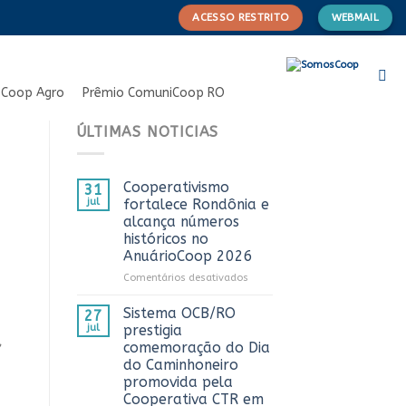
ACESSO RESTRITO
WEBMAIL
Coop Agro
Prêmio ComuniCoop RO
ÚLTIMAS NOTICIAS
Cooperativismo
31
jul
fortalece Rondônia e
alcança números
históricos no
AnuárioCoop 2026
em
Comentários desativados
Cooperativismo
fortalece
Sistema OCB/RO
27
Rondônia
jul
prestigia
,
e
comemoração do Dia
alcança
do Caminhoneiro
números
promovida pela
históricos
Cooperativa CTR em
no