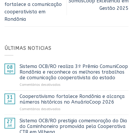
SomosCoop Excelência em
fortalece a comunicação
Gestão 2025
cooperativista em
Rondônia
ÚLTIMAS NOTICIAS
Sistema OCB/RO realiza 3º Prêmio ComuniCoop
08
ago
Rondônia e reconhece os melhores trabalhos
de comunicação cooperativista do estado
em
Comentários desativados
Sistema
OCB/RO
Cooperativismo fortalece Rondônia e alcança
31
realiza
jul
números históricos no AnuárioCoop 2026
3º
em
Comentários desativados
Prêmio
Cooperativismo
ComuniCoop
fortalece
Sistema OCB/RO prestigia comemoração do Dia
Rondônia
27
Rondônia
e
jul
do Caminhoneiro promovida pela Cooperativa
e
reconhece
CTR em Vilhena