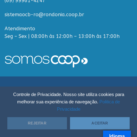
(69) 99961-4247
sistemaocb-ro@rondonia.coop.br
Atendimento
Seg – Sex | 08:00h às 12:00h – 13:00h às 17:00h
Sistema OCB Rondônia © Todos os Direitos Reservados - R. Paulo
Controle de Privacidade. Nosso site utiliza cookies para
Macalão, 4675 - Flodoaldo Pontes Pinto, Porto Velho - RO, 76820-454
melhorar sua experiência de navegação.
Politica de
Privacidade
REJEITAR
ACEITAR
Idioma