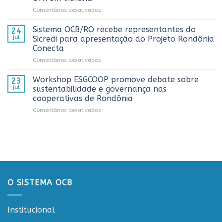
alcança
os
em
Comentários desativados
números
melhores
Sistema
históricos
trabalhos
OCB/RO
no
Sistema OCB/RO recebe representantes do
de
24
prestigia
AnuárioCoop
comunicação
jul
Sicredi para apresentação do Projeto Rondônia
comemoração
2026
cooperativista
Conecta
do
do
em
Comentários desativados
Dia
estado
Sistema
do
OCB/RO
Caminhoneiro
Workshop ESGCOOP promove debate sobre
23
recebe
promovida
jul
sustentabilidade e governança nas
representantes
pela
cooperativas de Rondônia
do
Cooperativa
em
Comentários desativados
Sicredi
CTR
Workshop
para
em
ESGCOOP
apresentação
Vilhena
promove
do
debate
Projeto
sobre
Rondônia
sustentabilidade
Conecta
e
governança
O SISTEMA OCB
nas
cooperativas
de
Institucional
Rondônia