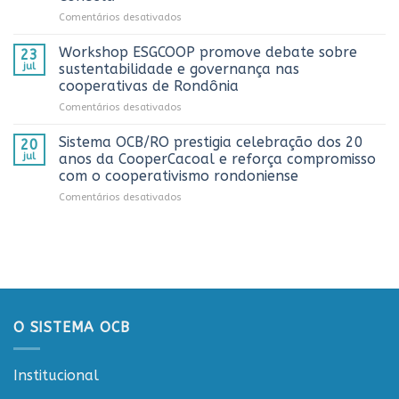
do
em
Comentários desativados
Dia
Sistema
do
OCB/RO
Caminhoneiro
Workshop ESGCOOP promove debate sobre
23
recebe
promovida
jul
sustentabilidade e governança nas
representantes
pela
cooperativas de Rondônia
do
Cooperativa
em
Comentários desativados
Sicredi
CTR
Workshop
para
em
ESGCOOP
apresentação
Vilhena
Sistema OCB/RO prestigia celebração dos 20
20
promove
do
jul
anos da CooperCacoal e reforça compromisso
debate
Projeto
com o cooperativismo rondoniense
sobre
Rondônia
em
Comentários desativados
sustentabilidade
Conecta
Sistema
e
OCB/RO
governança
prestigia
nas
celebração
cooperativas
dos
de
20
Rondônia
anos
da
O SISTEMA OCB
CooperCacoal
e
reforça
Institucional
compromisso
com