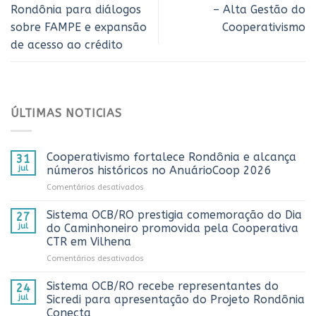
Rondônia para diálogos
– Alta Gestão do
sobre FAMPE e expansão
Cooperativismo
de acesso ao crédito
ÚLTIMAS NOTICIAS
Cooperativismo fortalece Rondônia e alcança
31
jul
números históricos no AnuárioCoop 2026
em
Comentários desativados
Cooperativismo
fortalece
Sistema OCB/RO prestigia comemoração do Dia
27
Rondônia
jul
do Caminhoneiro promovida pela Cooperativa
e
CTR em Vilhena
alcança
em
Comentários desativados
números
Sistema
históricos
OCB/RO
no
Sistema OCB/RO recebe representantes do
24
prestigia
AnuárioCoop
jul
Sicredi para apresentação do Projeto Rondônia
comemoração
2026
Conecta