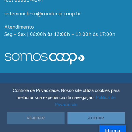
(69) 99961-4247
sistemaocb-ro@rondonia.coop.br
Atendimento
Seg – Sex | 08:00h às 12:00h – 13:00h às 17:00h
Sistema OCB Rondônia © Todos os Direitos Reservados - R. Paulo
Controle de Privacidade. Nosso site utiliza cookies para
Macalão, 4675 - Flodoaldo Pontes Pinto, Porto Velho - RO, 76820-454
melhorar sua experiência de navegação.
Politica de
Privacidade
REJEITAR
ACEITAR
Idioma