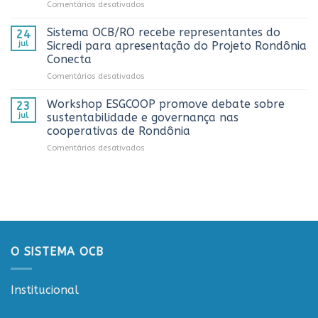
em
Comentários desativados
números
melhores
Sistema
históricos
trabalhos
OCB/RO
no
Sistema OCB/RO recebe representantes do
de
24
prestigia
AnuárioCoop
comunicação
jul
Sicredi para apresentação do Projeto Rondônia
comemoração
2026
cooperativista
Conecta
do
do
em
Comentários desativados
Dia
estado
Sistema
do
OCB/RO
Caminhoneiro
Workshop ESGCOOP promove debate sobre
23
recebe
promovida
jul
sustentabilidade e governança nas
representantes
pela
cooperativas de Rondônia
do
Cooperativa
em
Comentários desativados
Sicredi
CTR
Workshop
para
em
ESGCOOP
apresentação
Vilhena
promove
do
debate
Projeto
sobre
Rondônia
sustentabilidade
Conecta
e
governança
O SISTEMA OCB
nas
cooperativas
de
Institucional
Rondônia