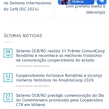
de reunião na FAPERON
na Semana Internacional
com prefeito eleito e
do Café (SIC 2024)
lideranças
ÚLTIMAS NOTICIAS
Sistema OCB/RO realiza 3º Prêmio ComuniCoop
08
ago
Rondônia e reconhece os melhores trabalhos
de comunicação cooperativista do estado
em
Comentários desativados
Sistema
OCB/RO
Cooperativismo fortalece Rondônia e alcança
31
realiza
jul
números históricos no AnuárioCoop 2026
3º
em
Comentários desativados
Prêmio
Cooperativismo
ComuniCoop
fortalece
Sistema OCB/RO prestigia comemoração do Dia
Rondônia
27
Rondônia
e
jul
do Caminhoneiro promovida pela Cooperativa
e
reconhece
CTR em Vilhena
alcança
os