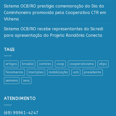
Sistema OCB/RO prestigia comemoração do Dia do
Caminhoneiro promovida pela Cooperativa CTR em
Vilhena
Sistema OCB/RO recebe representantes do Sicredi
para apresentação do Projeto Rondônia Conecta
TAGS
artigos
brasilia
comites
coop
cooperativismo
ebpc
fecomercio
Inscrições
mobilização
ocb
presidente
semana
sesc
ATENDIMENTO
(69) 99961-4247