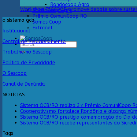
jul
Rondocoop Agro
Workshop ESGCOOP promove debate sobre sustent
RondoCoop Agro
Prêmio ComuniCoop RO
o sistema ocb
Somos Coop
Extranet
Institucional
Central de Relacionamento
Search
for:
Trabalhe no Sescoop
Política de Privacidade
O Sescoop
Canal de Denúncia
NOTÍCIAS
Sistema OCB/RO realiza 3º Prêmio ComuniCoop Ro
Cooperativismo fortalece Rondônia e alcança núm
Sistema OCB/RO prestigia comemoração do Dia d
Sistema OCB/RO recebe representantes do Sicred
Tags