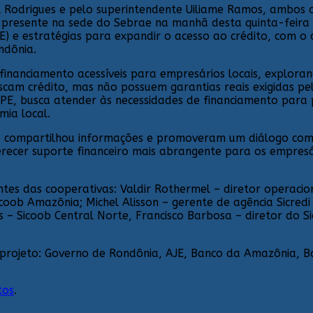
l Rodrigues e pelo superintendente Uiliame Ramos, ambos 
e presente na sede do Sebrae na manhã desta quinta-feira 
E) e estratégias para expandir o acesso ao crédito, com o
ndônia.
inanciamento acessíveis para empresários locais, exploran
cam crédito, mas não possuem garantias reais exigidas p
E, busca atender às necessidades de financiamento para p
ia local.
 compartilhou informações e promoveram um diálogo com as 
ferecer suporte financeiro mais abrangente para os empresá
s das cooperativas: Valdir Rothermel – diretor operacion
oob Amazônia; Michel Alisson – gerente de agência Sicredi
 – Sicoob Central Norte, Francisco Barbosa – diretor do S
rojeto: Governo de Rondônia, AJE, Banco da Amazônia, Ban
tos
.