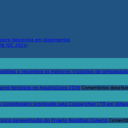
para descontos em alojamentos
fé (SIC 2024)
ndônia e reconhece os melhores trabalhos de comunicação
eros históricos no AnuárioCoop 2026
Comentários desativ
o Caminhoneiro promovida pela Cooperativa CTR em Vilhe
i para apresentação do Projeto Rondônia Conecta
Comentá