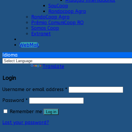
Atuação Internacional
SouCoop
Rondocoop Agro
RondoCoop Agro
Prêmio ComuniCoop RO
Somos Coop
Extranet
WebMail
Idioma
Powered by
Translate
Login
Username or email address
*
Password
*
Remember me
Log in
Lost your password?