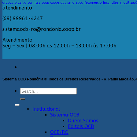
artigos
brasilia
comites
coop
cooperativismo
ebpc
fecomercio
Inscrições
mobilizaç
atendimento
(69) 99961-4247
sistemaocb-ro@rondonia.coop.br
Atendimento
Seg – Sex | 08:00h às 12:00h – 13:00h às 17:00h
Sistema OCB Rondônia © Todos os Direitos Reservados - R. Paulo Macalão, 46
Search
for:
Institucional
Sistema OCB
Quem Somos
Editais OCB
OCB/RO