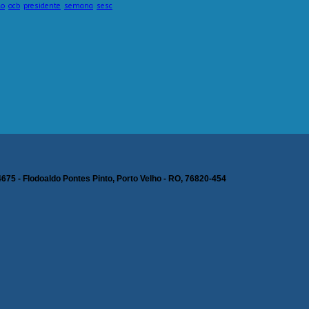
ão
ocb
presidente
semana
sesc
75 - Flodoaldo Pontes Pinto, Porto Velho - RO, 76820-454