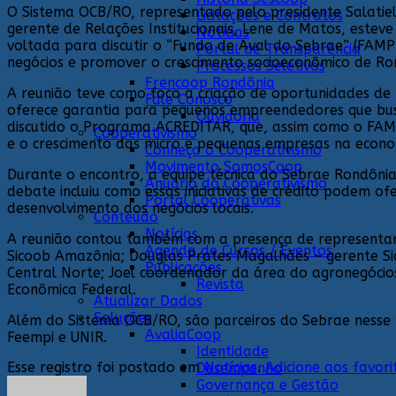
O Sistema OCB/RO, representado pelo presidente Salatie
Licitações e Contratos
gerente de Relações Institucionais, Lene de Matos, estev
Notícias
voltada para discutir o “Fundo de Aval do Sebrae” (FAMP
Portal de Transparência
negócios e promover o crescimento socioeconômico de Ro
Processos Seletivos
Frencoop Rondônia
A reunião teve como foco a criação de oportunidades de f
Fale Conosco
oferece garantia para pequenos empreendedores que bus
Ouvidoria
discutido o Programa ACREDITAR, que, assim como o FAMP
Cooperativismo
e o crescimento das micro e pequenas empresas na econom
Conheça o Cooperativismo
Movimento SomosCoop
Durante o encontro, a equipe técnica do Sebrae Rondônia
Anuário do Cooperativismo
debate incluiu como essas iniciativas de crédito podem o
Portal Cooperativas
desenvolvimento dos negócios locais.
Conteúdo
Notícias
A reunião contou também com a presença de representante
Agenda de Cursos / Eventos
Sicoob Amazônia; Douglas Prates Magalhães – gerente Sic
Publicações
Central Norte; Joel coordenador da área do agronegócios
Revista
Econômica Federal.
Atualizar Dados
Soluções
Além do Sistema OCB/RO, são parceiros do Sebrae nesse p
AvaliaCoop
Feempi e UNIR.
Identidade
Esse registro foi postado em
Notícias
.
Adicione aos favori
Desempenho
Governança e Gestão