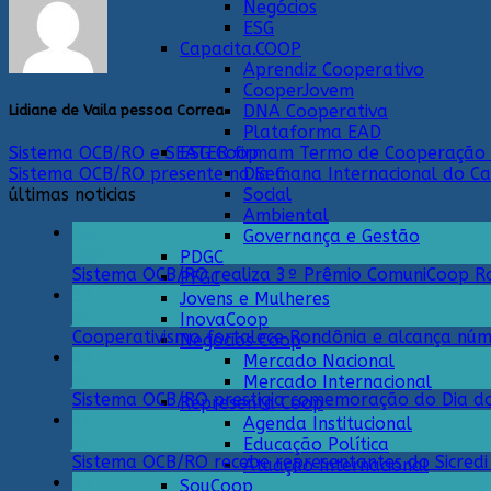
Negócios
ESG
Capacita.COOP
Aprendiz Cooperativo
CooperJovem
DNA Cooperativa
Lidiane de Vaila pessoa Correa
Plataforma EAD
ESG Coop
Sistema OCB/RO e SEATER firmam Termo de Cooperação 
Dia C
Sistema OCB/RO presente na Semana Internacional do Ca
Social
últimas noticias
Ambiental
08
Governança e Gestão
ago
PDGC
Sistema OCB/RO realiza 3º Prêmio ComuniCoop Ro
PFGC
31
Jovens e Mulheres
jul
InovaCoop
Cooperativismo fortalece Rondônia e alcança núm
Negócios Coop
27
Mercado Nacional
jul
Mercado Internacional
Sistema OCB/RO prestigia comemoração do Dia d
Representa Coop
24
Agenda Institucional
jul
Educação Política
Sistema OCB/RO recebe representantes do Sicred
Atuação Internacional
23
SouCoop