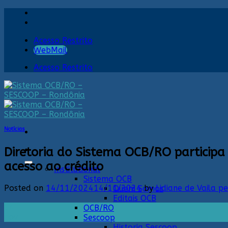
Skip
to
content
Acesso Restrito
WebMail
Acesso Restrito
Notícias
Diretoria do Sistema OCB/RO particip
acesso ao crédito
Institucional
Sistema OCB
Posted on
14/11/2024
14/11/2024
by
Lidiane de Vaila p
Quem Somos
Editais OCB
14
OCB/RO
nov
Sescoop
Historia Sescoop