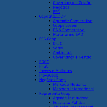
Governança e Gestão
Negócios
ESG
Capacita.COOP
Aprendiz Cooperativo
CooperJovem
DNA Cooperativa
Plataforma EAD
ESG Coop
Dia C
Social
Ambiental
Governança e Gestão
PDGC
PFGC
Jovens e Mulheres
InovaCoop
Negócios Coop
Mercado Nacional
Mercado Internacional
Representa Coop
Agenda Institucional
Educação Política