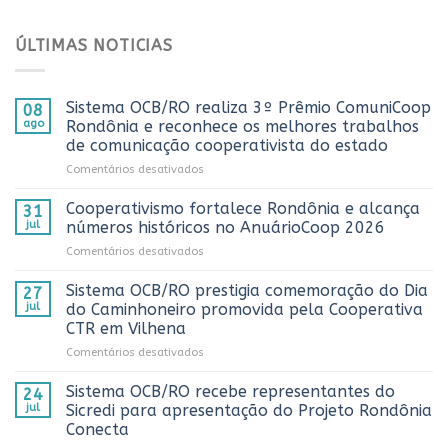
ÚLTIMAS NOTICIAS
Sistema OCB/RO realiza 3º Prêmio ComuniCoop
08
ago
Rondônia e reconhece os melhores trabalhos
de comunicação cooperativista do estado
em
Comentários desativados
Sistema
OCB/RO
Cooperativismo fortalece Rondônia e alcança
31
realiza
jul
números históricos no AnuárioCoop 2026
3º
em
Comentários desativados
Prêmio
Cooperativismo
ComuniCoop
fortalece
Sistema OCB/RO prestigia comemoração do Dia
Rondônia
27
Rondônia
e
jul
do Caminhoneiro promovida pela Cooperativa
e
reconhece
CTR em Vilhena
alcança
os
em
Comentários desativados
números
melhores
Sistema
históricos
trabalhos
OCB/RO
no
Sistema OCB/RO recebe representantes do
de
24
prestigia
AnuárioCoop
comunicação
jul
Sicredi para apresentação do Projeto Rondônia
comemoração
2026
cooperativista
Conecta
do
do