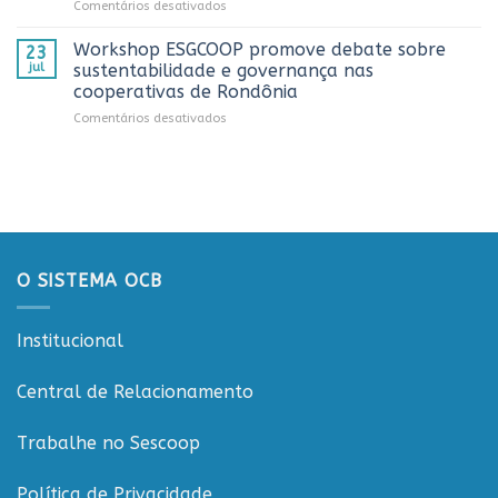
em
Comentários desativados
Dia
estado
Sistema
do
OCB/RO
Caminhoneiro
Workshop ESGCOOP promove debate sobre
23
recebe
promovida
jul
sustentabilidade e governança nas
representantes
pela
cooperativas de Rondônia
do
Cooperativa
em
Comentários desativados
Sicredi
CTR
Workshop
para
em
ESGCOOP
apresentação
Vilhena
promove
do
debate
Projeto
sobre
Rondônia
sustentabilidade
Conecta
e
governança
O SISTEMA OCB
nas
cooperativas
de
Institucional
Rondônia
Central de Relacionamento
Trabalhe no Sescoop
Política de Privacidade