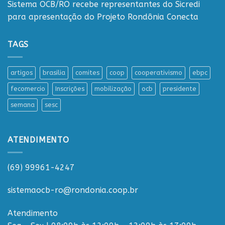
Sistema OCB/RO recebe representantes do Sicredi
para apresentação do Projeto Rondônia Conecta
TAGS
artigos
brasilia
comites
coop
cooperativismo
ebpc
fecomercio
Inscrições
mobilização
ocb
presidente
semana
sesc
ATENDIMENTO
(69) 99961-4247
sistemaocb-ro@rondonia.coop.br
Atendimento