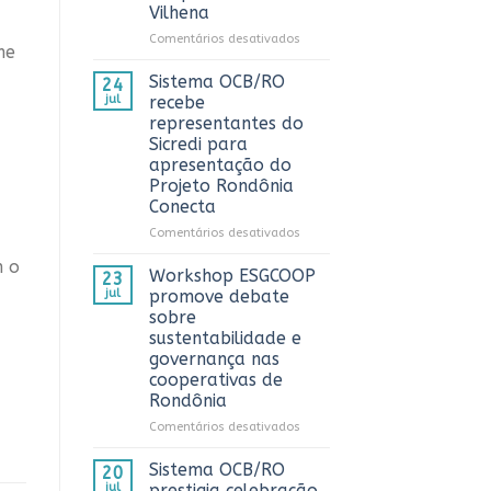
Vilhena
AnuárioCoop
2026
em
Comentários desativados
me
Sistema
OCB/RO
Sistema OCB/RO
24
prestigia
jul
recebe
comemoração
representantes do
do
Sicredi para
Dia
apresentação do
do
Projeto Rondônia
Caminhoneiro
Conecta
promovida
pela
em
Comentários desativados
Cooperativa
Sistema
CTR
m o
OCB/RO
Workshop ESGCOOP
23
em
recebe
jul
promove debate
Vilhena
representantes
sobre
do
sustentabilidade e
Sicredi
governança nas
para
cooperativas de
apresentação
Rondônia
do
Projeto
em
Comentários desativados
Rondônia
Workshop
Conecta
ESGCOOP
Sistema OCB/RO
20
promove
jul
prestigia celebração