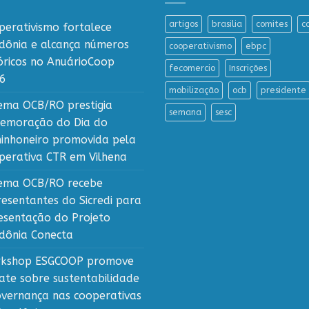
artigos
brasilia
comites
c
perativismo fortalece
dônia e alcança números
cooperativismo
ebpc
tóricos no AnuárioCoop
fecomercio
Inscrições
6
mobilização
ocb
presidente
tema OCB/RO prestigia
semana
sesc
emoração do Dia do
inhoneiro promovida pela
perativa CTR em Vilhena
tema OCB/RO recebe
resentantes do Sicredi para
esentação do Projeto
dônia Conecta
kshop ESGCOOP promove
ate sobre sustentabilidade
overnança nas cooperativas