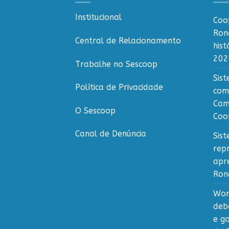
Institucional
Coo
Ron
Central de Relacionamento
his
202
Trabalhe no Sescoop
Sis
Política de Privacidade
com
Cam
O Sescoop
Coo
Canal de Denúncia
Sis
rep
apr
Ron
Wor
deb
e g