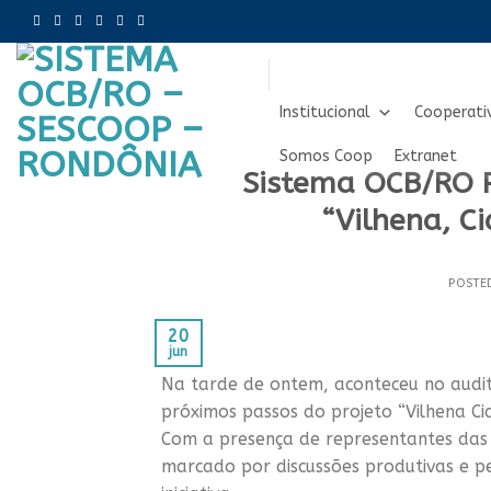
Skip
to
content
Institucional
Cooperati
Somos Coop
Extranet
Sistema OCB/RO P
“Vilhena, C
POSTE
20
jun
Na tarde de ontem, aconteceu no audit
próximos passos do projeto “Vilhena C
Com a presença de representantes das c
marcado por discussões produtivas e p