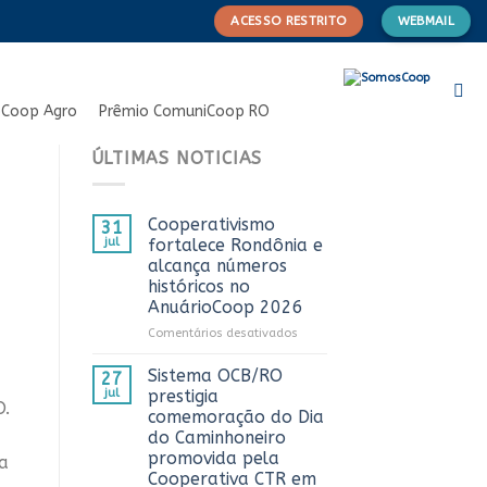
ACESSO RESTRITO
WEBMAIL
Coop Agro
Prêmio ComuniCoop RO
ÚLTIMAS NOTICIAS
Cooperativismo
31
jul
fortalece Rondônia e
alcança números
históricos no
AnuárioCoop 2026
em
Comentários desativados
Cooperativismo
fortalece
Sistema OCB/RO
27
Rondônia
jul
prestigia
O.
e
comemoração do Dia
alcança
do Caminhoneiro
números
promovida pela
da
históricos
Cooperativa CTR em
no