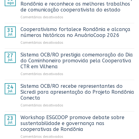
ago
Rondônia e reconhece os melhores trabalhos
de comunicação cooperativista do estado
em
Comentários desativados
Sistema
OCB/RO
Cooperativismo fortalece Rondônia e alcança
31
realiza
jul
números históricos no AnuárioCoop 2026
3º
em
Comentários desativados
Prêmio
Cooperativismo
ComuniCoop
fortalece
Sistema OCB/RO prestigia comemoração do Dia
Rondônia
27
Rondônia
e
jul
do Caminhoneiro promovida pela Cooperativa
e
reconhece
CTR em Vilhena
alcança
os
em
Comentários desativados
números
melhores
Sistema
históricos
trabalhos
OCB/RO
no
Sistema OCB/RO recebe representantes do
de
24
prestigia
AnuárioCoop
comunicação
jul
Sicredi para apresentação do Projeto Rondônia
comemoração
2026
cooperativista
Conecta
do
do
em
Comentários desativados
Dia
estado
Sistema
do
OCB/RO
Caminhoneiro
Workshop ESGCOOP promove debate sobre
23
recebe
promovida
jul
sustentabilidade e governança nas
representantes
pela
cooperativas de Rondônia
do
Cooperativa
em
Comentários desativados
Sicredi
CTR