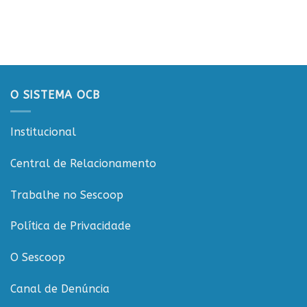
Workshop
para
em
ESGCOOP
apresentação
Vilhena
promove
do
debate
Projeto
sobre
Rondônia
sustentabilidade
Conecta
e
governança
O SISTEMA OCB
nas
cooperativas
de
Institucional
Rondônia
Central de Relacionamento
Trabalhe no Sescoop
Política de Privacidade
O Sescoop
Canal de Denúncia