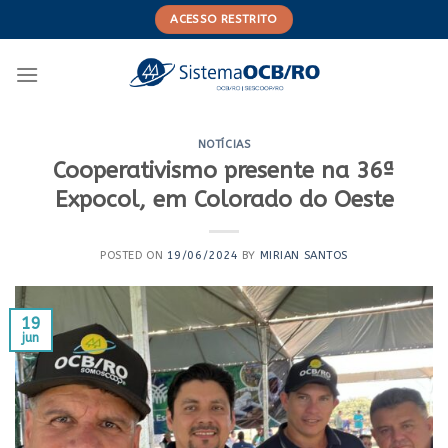
Skip
ACESSO RESTRITO
to
content
NOTÍCIAS
Cooperativismo presente na 36ª
Expocol, em Colorado do Oeste
POSTED ON
19/06/2024
BY
MIRIAN SANTOS
19
jun