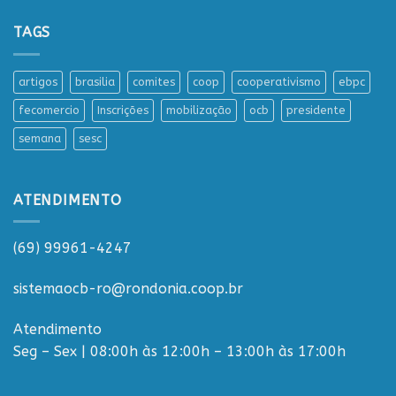
TAGS
artigos
brasilia
comites
coop
cooperativismo
ebpc
fecomercio
Inscrições
mobilização
ocb
presidente
semana
sesc
ATENDIMENTO
(69) 99961-4247
sistemaocb-ro@rondonia.coop.br
Atendimento
Seg – Sex | 08:00h às 12:00h – 13:00h às 17:00h