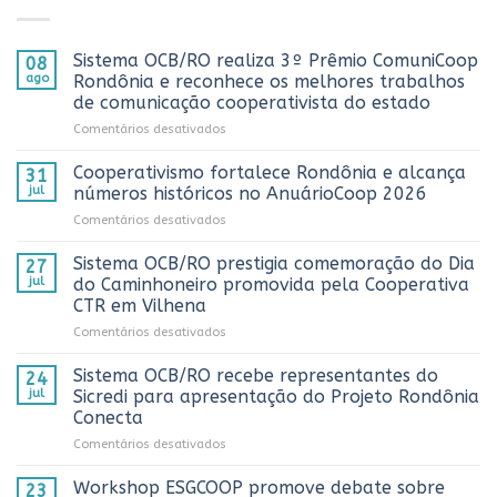
Sistema OCB/RO realiza 3º Prêmio ComuniCoop
08
ago
Rondônia e reconhece os melhores trabalhos
de comunicação cooperativista do estado
em
Comentários desativados
Sistema
OCB/RO
Cooperativismo fortalece Rondônia e alcança
31
realiza
jul
números históricos no AnuárioCoop 2026
3º
em
Comentários desativados
Prêmio
Cooperativismo
ComuniCoop
fortalece
Sistema OCB/RO prestigia comemoração do Dia
Rondônia
27
Rondônia
e
jul
do Caminhoneiro promovida pela Cooperativa
e
reconhece
CTR em Vilhena
alcança
os
em
Comentários desativados
números
melhores
Sistema
históricos
trabalhos
OCB/RO
no
Sistema OCB/RO recebe representantes do
de
24
prestigia
AnuárioCoop
comunicação
jul
Sicredi para apresentação do Projeto Rondônia
comemoração
2026
cooperativista
Conecta
do
do
em
Comentários desativados
Dia
estado
Sistema
do
OCB/RO
Caminhoneiro
Workshop ESGCOOP promove debate sobre
23