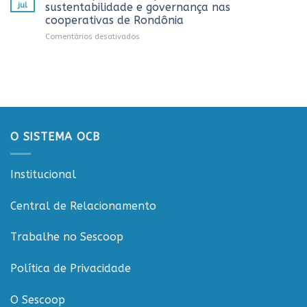
recebe
promovida
jul
sustentabilidade e governança nas
representantes
pela
cooperativas de Rondônia
do
Cooperativa
em
Comentários desativados
Sicredi
CTR
Workshop
para
em
ESGCOOP
apresentação
Vilhena
promove
do
debate
Projeto
sobre
Rondônia
sustentabilidade
Conecta
e
governança
O SISTEMA OCB
nas
cooperativas
de
Institucional
Rondônia
Central de Relacionamento
Trabalhe no Sescoop
Política de Privacidade
O Sescoop