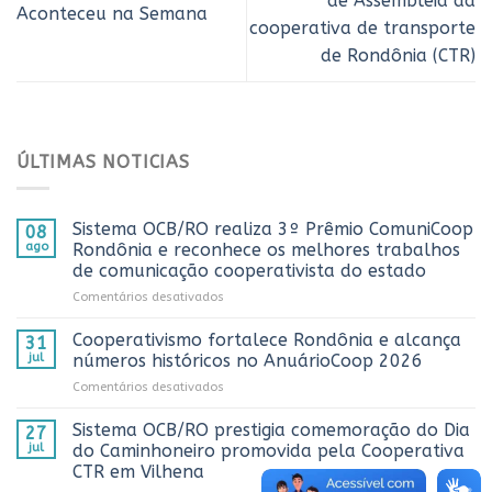
de Assembleia da
Aconteceu na Semana
cooperativa de transporte
de Rondônia (CTR)
ÚLTIMAS NOTICIAS
Sistema OCB/RO realiza 3º Prêmio ComuniCoop
08
ago
Rondônia e reconhece os melhores trabalhos
de comunicação cooperativista do estado
em
Comentários desativados
Sistema
OCB/RO
Cooperativismo fortalece Rondônia e alcança
31
realiza
jul
números históricos no AnuárioCoop 2026
3º
em
Comentários desativados
Prêmio
Cooperativismo
ComuniCoop
fortalece
Sistema OCB/RO prestigia comemoração do Dia
Rondônia
27
Rondônia
e
jul
do Caminhoneiro promovida pela Cooperativa
e
reconhece
CTR em Vilhena
alcança
os