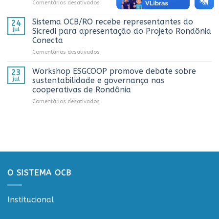
em
Comentários desativados
números
melhores
Sistema
históricos
trabalhos
OCB/RO
no
Sistema OCB/RO recebe representantes do
de
24
prestigia
AnuárioCoop
comunicação
jul
Sicredi para apresentação do Projeto Rondônia
comemoração
2026
cooperativista
Conecta
do
do
em
Comentários desativados
Dia
estado
Sistema
do
OCB/RO
Caminhoneiro
Workshop ESGCOOP promove debate sobre
23
recebe
promovida
jul
sustentabilidade e governança nas
representantes
pela
cooperativas de Rondônia
do
Cooperativa
em
Comentários desativados
Sicredi
CTR
Workshop
para
em
ESGCOOP
apresentação
Vilhena
promove
do
debate
Projeto
sobre
Rondônia
sustentabilidade
Conecta
e
governança
O SISTEMA OCB
nas
cooperativas
de
Institucional
Rondônia