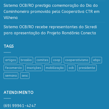
Sistema OCB/RO prestigia comemoração do Dia do
Caminhoneiro promovida pela Cooperativa CTR em
Vilhena
Sistema OCB/RO recebe representantes do Sicredi
para apresentação do Projeto Rondônia Conecta
TAGS
artigos
brasilia
comites
coop
cooperativismo
ebpc
fecomercio
Inscrições
mobilização
ocb
presidente
semana
sesc
ATENDIMENTO
(69) 99961-4247