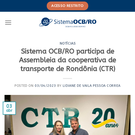
Skip
ACESSO RESTRITO
to
content
NOTÍCIAS
Sistema OCB/RO participa de
Assembleia da cooperativa de
transporte de Rondônia (CTR)
POSTED ON
03/04/2023
BY
LIDIANE DE VAILA PESSOA CORREA
03
abr