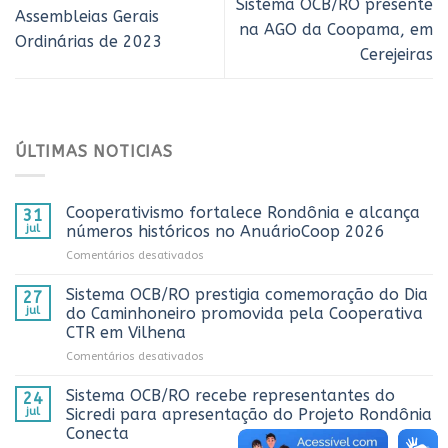
Sistema OCB/RO presente
Assembleias Gerais
na AGO da Coopama, em
Ordinárias de 2023
Cerejeiras
ÚLTIMAS NOTICIAS
Cooperativismo fortalece Rondônia e alcança
31
jul
números históricos no AnuárioCoop 2026
em
Comentários desativados
Cooperativismo
fortalece
Sistema OCB/RO prestigia comemoração do Dia
27
Rondônia
jul
do Caminhoneiro promovida pela Cooperativa
e
CTR em Vilhena
alcança
em
Comentários desativados
números
Sistema
históricos
OCB/RO
no
Sistema OCB/RO recebe representantes do
24
prestigia
AnuárioCoop
jul
Sicredi para apresentação do Projeto Rondônia
comemoração
2026
Conecta
do