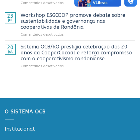
em
Comentários desativados
Dia
Sistema
do
OCB/RO
Caminhoneiro
Workshop ESGCOOP promove debate sobre
23
recebe
promovida
jul
sustentabilidade e governança nas
representantes
pela
cooperativas de Rondônia
do
Cooperativa
em
Comentários desativados
Sicredi
CTR
Workshop
para
em
ESGCOOP
apresentação
Vilhena
Sistema OCB/RO prestigia celebração dos 20
20
promove
do
jul
anos da CooperCacoal e reforça compromisso
debate
Projeto
com o cooperativismo rondoniense
sobre
Rondônia
em
Comentários desativados
sustentabilidade
Conecta
Sistema
e
OCB/RO
governança
prestigia
nas
celebração
cooperativas
dos
de
20
Rondônia
anos
da
O SISTEMA OCB
CooperCacoal
e
reforça
Institucional
compromisso
com