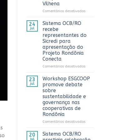
Vilhena
AnuárioCoop
2026
em
Comentários desativados
Sistema
OCB/RO
Sistema OCB/RO
24
prestigia
jul
recebe
comemoração
representantes do
do
Sicredi para
Dia
apresentação do
do
Projeto Rondônia
Caminhoneiro
Conecta
promovida
pela
em
Comentários desativados
Cooperativa
Sistema
CTR
OCB/RO
Workshop ESGCOOP
23
em
recebe
jul
promove debate
Vilhena
representantes
sobre
do
sustentabilidade e
Sicredi
governança nas
para
cooperativas de
apresentação
Rondônia
do
Projeto
em
Comentários desativados
Rondônia
as
Workshop
Conecta
ESGCOOP
Sistema OCB/RO
20
so
promove
jul
prestigia celebração