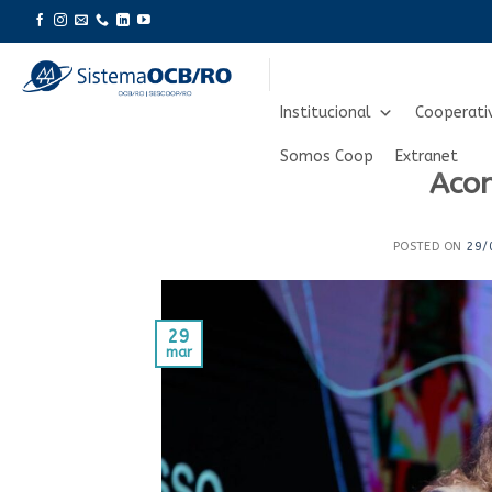
Skip
to
content
Institucional
Cooperati
Somos Coop
Extranet
Aco
POSTED ON
29/
29
mar