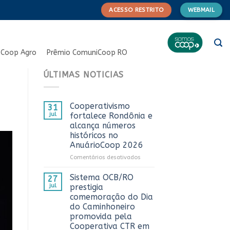
ACESSO RESTRITO
WEBMAIL
Coop Agro
Prêmio ComuniCoop RO
ÚLTIMAS NOTICIAS
Cooperativismo
31
jul
fortalece Rondônia e
alcança números
históricos no
AnuárioCoop 2026
em
Comentários desativados
Cooperativismo
fortalece
Sistema OCB/RO
27
Rondônia
jul
prestigia
e
comemoração do Dia
alcança
do Caminhoneiro
números
promovida pela
históricos
Cooperativa CTR em
no