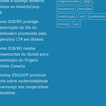
dônia e alcança números
cooperativismo
ebpc
tóricos no AnuárioCoop
fecomercio
Inscrições
6
mobilização
ocb
presidente
tema OCB/RO prestigia
semana
sesc
emoração do Dia do
inhoneiro promovida pela
perativa CTR em Vilhena
tema OCB/RO recebe
resentantes do Sicredi para
esentação do Projeto
dônia Conecta
kshop ESGCOOP promove
ate sobre sustentabilidade
overnança nas cooperativas
Rondônia