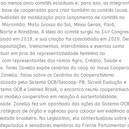
ao menos cinco comitês estaduais e, para isso, as integran
 base de cooperadas para criar também os comitês locais.
atividades de mobilização para lançamento de comitês no
, Maranhão, Mato Grosso do Sul, Minas Gerais, Pará,
 Norte e Rondônia. A ideia do comitê surgiu no 14º Congre
alizado em 2019, e sua criação foi consolidada em 2020. De
capacitações, treinamentos, intercâmbios e eventos como
tuar em prol da representatividade feminina no
a com representantes dos ramos Agro, Crédito, Saúde e
os. Tania Zanella expõe cenários do coop no Inova Coopera
 Zanella, falou sobre os Cenários do Cooperativismo
ealizado pelo Sistema OCB/Sescoop-PB, Sicredi Evolução e
tema OCB e Unimed Brasil, o encontro reuniu cooperativist
do modelo cooperativo em relação à sustentabilidade,
aúde. Zanella fez um apanhado das ações do Sistema OC
tratégicos de órgão e agências para colocar em evidência 
dade brasileira. No Legislativo, ela contextualizou sobre 
s deputados e senadores membros da Frente Parlamentar 