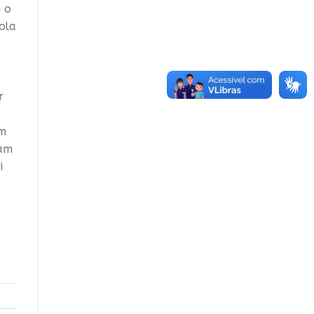
 o
ola
r
ém
çam
i