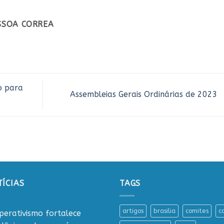
ESSOA CORREA
o para
Assembleias Gerais Ordinárias de 2023
ÍCIAS
TAGS
artigos
brasilia
comites
c
perativismo fortalece