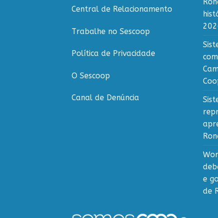
Ron
Central de Relacionamento
his
202
Trabalhe no Sescoop
Sis
Política de Privacidade
com
Cam
O Sescoop
Coo
Canal de Denúncia
Sis
rep
apr
Ron
Wor
deb
e g
de 