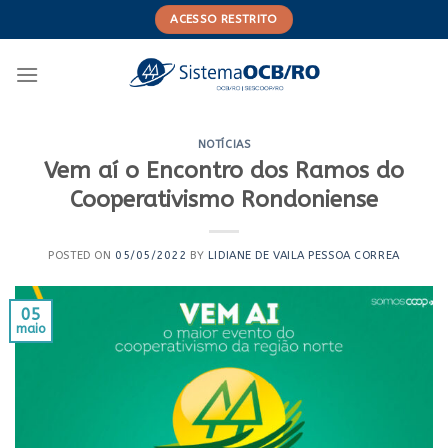
Skip
ACESSO RESTRITO
to
content
NOTÍCIAS
Vem aí o Encontro dos Ramos do
Cooperativismo Rondoniense
POSTED ON
05/05/2022
BY
LIDIANE DE VAILA PESSOA CORREA
05
maio