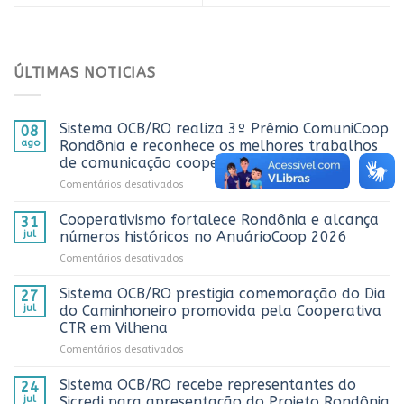
ÚLTIMAS NOTICIAS
Sistema OCB/RO realiza 3º Prêmio ComuniCoop
08
ago
Rondônia e reconhece os melhores trabalhos
de comunicação cooperativista do estado
em
Comentários desativados
Sistema
OCB/RO
Cooperativismo fortalece Rondônia e alcança
31
realiza
jul
números históricos no AnuárioCoop 2026
3º
em
Comentários desativados
Prêmio
Cooperativismo
ComuniCoop
fortalece
Sistema OCB/RO prestigia comemoração do Dia
Rondônia
27
Rondônia
e
jul
do Caminhoneiro promovida pela Cooperativa
e
reconhece
CTR em Vilhena
alcança
os
em
Comentários desativados
números
melhores
Sistema
históricos
trabalhos
OCB/RO
no
Sistema OCB/RO recebe representantes do
de
24
prestigia
AnuárioCoop
comunicação
jul
Sicredi para apresentação do Projeto Rondônia