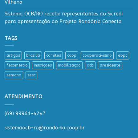
Vilhena
Sistema OCB/RO recebe representantes do Sicredi
para apresentação do Projeto Rondônia Conecta
TAGS
artigos
brasilia
comites
coop
cooperativismo
ebpc
fecomercio
Inscrições
mobilização
ocb
presidente
semana
sesc
ATENDIMENTO
(69) 99961-4247
sistemaocb-ro@rondonia.coop.br