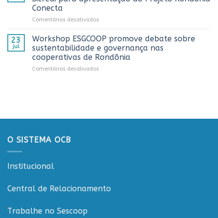
comemoração
2026
cooperativista
Conecta
do
do
em
Comentários desativados
Dia
estado
Sistema
do
OCB/RO
Caminhoneiro
Workshop ESGCOOP promove debate sobre
23
recebe
promovida
jul
sustentabilidade e governança nas
representantes
pela
cooperativas de Rondônia
do
Cooperativa
em
Comentários desativados
Sicredi
CTR
Workshop
para
em
ESGCOOP
apresentação
Vilhena
promove
do
debate
Projeto
sobre
Rondônia
sustentabilidade
Conecta
e
governança
O SISTEMA OCB
nas
cooperativas
de
Institucional
Rondônia
Central de Relacionamento
Trabalhe no Sescoop