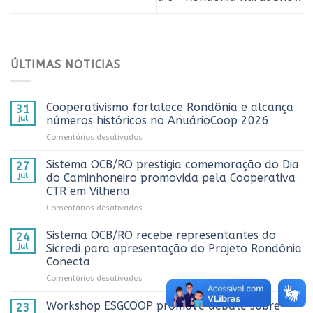
ÚLTIMAS NOTICIAS
Cooperativismo fortalece Rondônia e alcança
31
jul
números históricos no AnuárioCoop 2026
em
Comentários desativados
Cooperativismo
fortalece
Sistema OCB/RO prestigia comemoração do Dia
27
Rondônia
jul
do Caminhoneiro promovida pela Cooperativa
e
CTR em Vilhena
alcança
em
Comentários desativados
números
Sistema
históricos
OCB/RO
no
Sistema OCB/RO recebe representantes do
24
prestigia
AnuárioCoop
jul
Sicredi para apresentação do Projeto Rondônia
comemoração
2026
Conecta
do
em
Comentários desativados
Dia
Sistema
do
OCB/RO
Caminhoneiro
Workshop ESGCOOP promove debate sobre
23