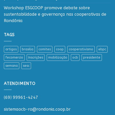
Workshop ESGCOOP promove debate sobre
sustentabilidade e governança nas cooperativas de
Rondônia
TAGS
artigos
brasilia
comites
coop
cooperativismo
ebpc
fecomercio
Inscrições
mobilização
ocb
presidente
semana
sesc
ATENDIMENTO
(69) 99961-4247
sistemaocb-ro@rondonia.coop.br