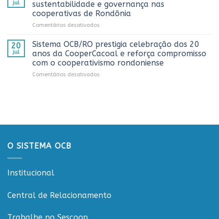
recebe
promovida
jul
sustentabilidade e governança nas
representantes
pela
cooperativas de Rondônia
do
Cooperativa
em
Comentários desativados
Sicredi
CTR
Workshop
para
em
ESGCOOP
apresentação
Vilhena
Sistema OCB/RO prestigia celebração dos 20
20
promove
do
jul
anos da CooperCacoal e reforça compromisso
debate
Projeto
com o cooperativismo rondoniense
sobre
Rondônia
em
Comentários desativados
sustentabilidade
Conecta
Sistema
e
OCB/RO
governança
prestigia
nas
celebração
cooperativas
dos
de
20
Rondônia
anos
da
O SISTEMA OCB
CooperCacoal
e
reforça
Institucional
compromisso
com
o
Central de Relacionamento
cooperativismo
rondoniense
Trabalhe no Sescoop