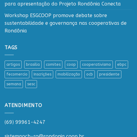
para apresentação do Projeto Rondônia Conecta
Workshop ESGCOOP promove debate sobre
sustentabilidade e governança nas cooperativas de
Rondônia
TAGS
artigos
brasilia
comites
coop
cooperativismo
ebpc
fecomercio
Inscrições
mobilização
ocb
presidente
semana
sesc
ATENDIMENTO
(69) 99961-4247
sistemaocb-ro@rondonia.coop.br