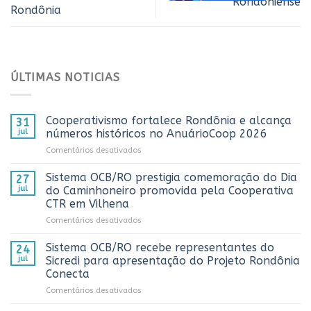
Rondoniense
Rondônia
ÚLTIMAS NOTICIAS
Cooperativismo fortalece Rondônia e alcança
31
jul
números históricos no AnuárioCoop 2026
em
Comentários desativados
Cooperativismo
fortalece
Sistema OCB/RO prestigia comemoração do Dia
27
Rondônia
jul
do Caminhoneiro promovida pela Cooperativa
e
CTR em Vilhena
alcança
em
Comentários desativados
números
Sistema
históricos
OCB/RO
no
Sistema OCB/RO recebe representantes do
24
prestigia
AnuárioCoop
jul
Sicredi para apresentação do Projeto Rondônia
comemoração
2026
Conecta
do
em
Comentários desativados
Dia
Sistema
do