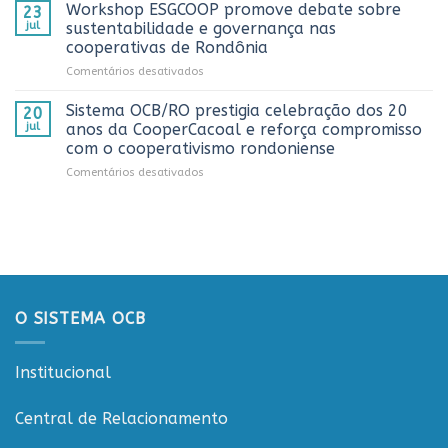
OCB/RO
Caminhoneiro
Workshop ESGCOOP promove debate sobre
23
recebe
promovida
jul
sustentabilidade e governança nas
representantes
pela
cooperativas de Rondônia
do
Cooperativa
em
Comentários desativados
Sicredi
CTR
Workshop
para
em
ESGCOOP
apresentação
Vilhena
Sistema OCB/RO prestigia celebração dos 20
20
promove
do
jul
anos da CooperCacoal e reforça compromisso
debate
Projeto
com o cooperativismo rondoniense
sobre
Rondônia
em
Comentários desativados
sustentabilidade
Conecta
Sistema
e
OCB/RO
governança
prestigia
nas
celebração
cooperativas
dos
de
20
Rondônia
anos
da
O SISTEMA OCB
CooperCacoal
e
reforça
Institucional
compromisso
com
o
Central de Relacionamento
cooperativismo
rondoniense