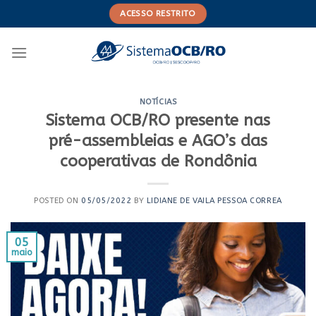
Skip
ACESSO RESTRITO
to
content
NOTÍCIAS
Sistema OCB/RO presente nas
pré-assembleias e AGO’s das
cooperativas de Rondônia
POSTED ON
05/05/2022
BY
LIDIANE DE VAILA PESSOA CORREA
05
maio