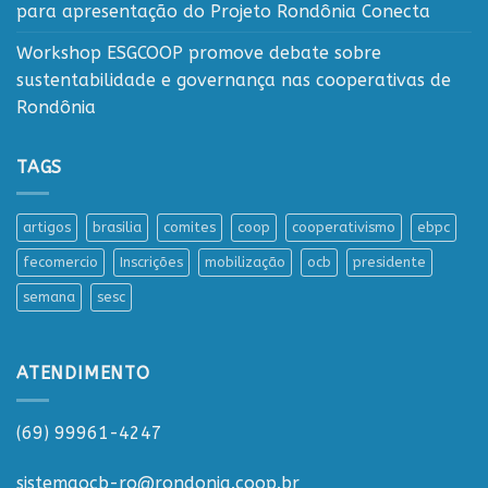
para apresentação do Projeto Rondônia Conecta
Workshop ESGCOOP promove debate sobre
sustentabilidade e governança nas cooperativas de
Rondônia
TAGS
artigos
brasilia
comites
coop
cooperativismo
ebpc
fecomercio
Inscrições
mobilização
ocb
presidente
semana
sesc
ATENDIMENTO
(69) 99961-4247
sistemaocb-ro@rondonia.coop.br