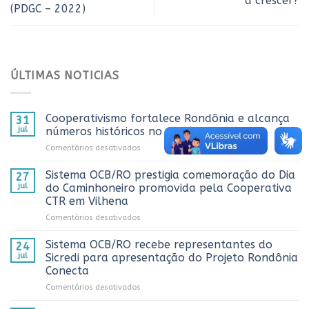
a crescer?
(PDGC – 2022)
ÚLTIMAS NOTICIAS
Cooperativismo fortalece Rondônia e alcança
31
jul
números históricos no AnuárioCoop 2026
em
Comentários desativados
Cooperativismo
fortalece
Sistema OCB/RO prestigia comemoração do Dia
27
Rondônia
jul
do Caminhoneiro promovida pela Cooperativa
e
CTR em Vilhena
alcança
em
Comentários desativados
números
Sistema
históricos
OCB/RO
no
Sistema OCB/RO recebe representantes do
24
prestigia
AnuárioCoop
jul
Sicredi para apresentação do Projeto Rondônia
comemoração
2026
Conecta
do
em
Comentários desativados
Dia
Sistema
do