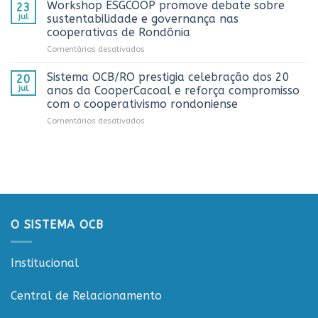
OCB/RO
Caminhoneiro
Workshop ESGCOOP promove debate sobre
23
recebe
promovida
jul
sustentabilidade e governança nas
representantes
pela
cooperativas de Rondônia
do
Cooperativa
em
Comentários desativados
Sicredi
CTR
Workshop
para
em
ESGCOOP
apresentação
Vilhena
Sistema OCB/RO prestigia celebração dos 20
20
promove
do
jul
anos da CooperCacoal e reforça compromisso
debate
Projeto
com o cooperativismo rondoniense
sobre
Rondônia
em
Comentários desativados
sustentabilidade
Conecta
Sistema
e
OCB/RO
governança
prestigia
nas
celebração
cooperativas
dos
de
20
Rondônia
anos
da
O SISTEMA OCB
CooperCacoal
e
reforça
Institucional
compromisso
com
o
Central de Relacionamento
cooperativismo
rondoniense