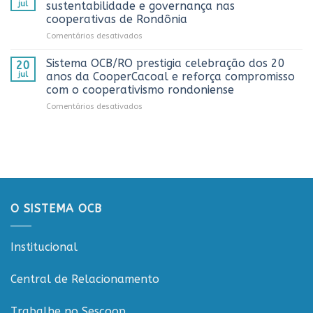
recebe
promovida
jul
sustentabilidade e governança nas
representantes
pela
cooperativas de Rondônia
do
Cooperativa
em
Comentários desativados
Sicredi
CTR
Workshop
para
em
ESGCOOP
apresentação
Vilhena
Sistema OCB/RO prestigia celebração dos 20
20
promove
do
jul
anos da CooperCacoal e reforça compromisso
debate
Projeto
com o cooperativismo rondoniense
sobre
Rondônia
em
Comentários desativados
sustentabilidade
Conecta
Sistema
e
OCB/RO
governança
prestigia
nas
celebração
cooperativas
dos
de
20
Rondônia
anos
da
O SISTEMA OCB
CooperCacoal
e
reforça
Institucional
compromisso
com
o
Central de Relacionamento
cooperativismo
rondoniense
Trabalhe no Sescoop