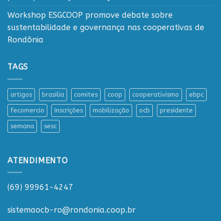
Workshop ESGCOOP promove debate sobre
sustentabilidade e governança nas cooperativas de
Rondônia
TAGS
artigos
brasilia
comites
coop
cooperativismo
ebpc
fecomercio
Inscrições
mobilização
ocb
presidente
semana
sesc
ATENDIMENTO
(69) 99961-4247
sistemaocb-ro@rondonia.coop.br