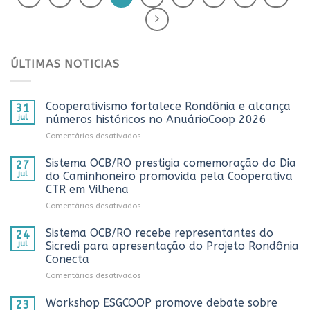
ÚLTIMAS NOTICIAS
Cooperativismo fortalece Rondônia e alcança
31
jul
números históricos no AnuárioCoop 2026
em
Comentários desativados
Cooperativismo
fortalece
Sistema OCB/RO prestigia comemoração do Dia
27
Rondônia
jul
do Caminhoneiro promovida pela Cooperativa
e
CTR em Vilhena
alcança
em
Comentários desativados
números
Sistema
históricos
OCB/RO
no
Sistema OCB/RO recebe representantes do
24
prestigia
AnuárioCoop
jul
Sicredi para apresentação do Projeto Rondônia
comemoração
2026
Conecta
do
em
Comentários desativados
Dia
Sistema
do
OCB/RO
Caminhoneiro
Workshop ESGCOOP promove debate sobre
23