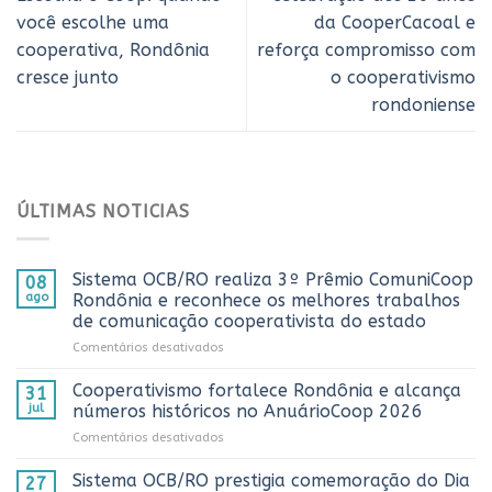
você escolhe uma
da CooperCacoal e
cooperativa, Rondônia
reforça compromisso com
cresce junto
o cooperativismo
rondoniense
ÚLTIMAS NOTICIAS
Sistema OCB/RO realiza 3º Prêmio ComuniCoop
08
ago
Rondônia e reconhece os melhores trabalhos
de comunicação cooperativista do estado
em
Comentários desativados
Sistema
OCB/RO
Cooperativismo fortalece Rondônia e alcança
31
realiza
jul
números históricos no AnuárioCoop 2026
3º
em
Comentários desativados
Prêmio
Cooperativismo
ComuniCoop
fortalece
Sistema OCB/RO prestigia comemoração do Dia
Rondônia
27