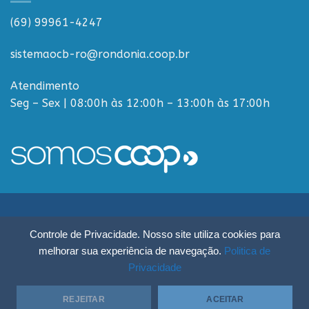
(69) 99961-4247
sistemaocb-ro@rondonia.coop.br
Atendimento
Seg – Sex | 08:00h às 12:00h – 13:00h às 17:00h
Sistema OCB Rondônia © Todos os Direitos Reservados - R. Paulo
Controle de Privacidade. Nosso site utiliza cookies para
Macalão, 4675 - Flodoaldo Pontes Pinto, Porto Velho - RO, 76820-454
melhorar sua experiência de navegação.
Politica de
Privacidade
REJEITAR
ACEITAR