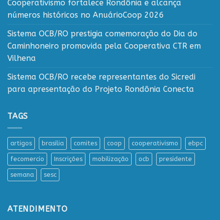
Cooperativismo fortalece Rondônia e alcança
números históricos no AnuárioCoop 2026
Sistema OCB/RO prestigia comemoração do Dia do
Caminhoneiro promovida pela Cooperativa CTR em
Vilhena
Sistema OCB/RO recebe representantes do Sicredi
para apresentação do Projeto Rondônia Conecta
TAGS
artigos
brasilia
comites
coop
cooperativismo
ebpc
fecomercio
Inscrições
mobilização
ocb
presidente
semana
sesc
ATENDIMENTO