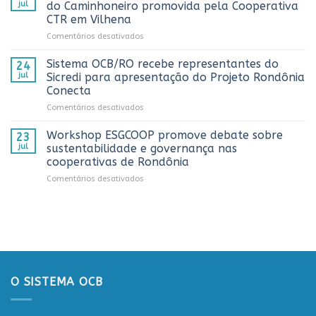
Rondônia
e
jul
do Caminhoneiro promovida pela Cooperativa
e
reconhece
CTR em Vilhena
alcança
os
em
Comentários desativados
números
melhores
Sistema
históricos
trabalhos
OCB/RO
no
Sistema OCB/RO recebe representantes do
de
24
prestigia
AnuárioCoop
comunicação
jul
Sicredi para apresentação do Projeto Rondônia
comemoração
2026
cooperativista
Conecta
do
do
em
Comentários desativados
Dia
estado
Sistema
do
OCB/RO
Caminhoneiro
Workshop ESGCOOP promove debate sobre
23
recebe
promovida
jul
sustentabilidade e governança nas
representantes
pela
cooperativas de Rondônia
do
Cooperativa
em
Comentários desativados
Sicredi
CTR
Workshop
para
em
ESGCOOP
apresentação
Vilhena
promove
do
debate
Projeto
sobre
Rondônia
sustentabilidade
Conecta
e
governança
O SISTEMA OCB
nas
cooperativas
de