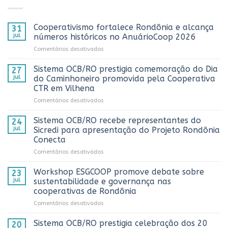
Cooperativismo fortalece Rondônia e alcança
31
jul
números históricos no AnuárioCoop 2026
em
Comentários desativados
Cooperativismo
fortalece
Sistema OCB/RO prestigia comemoração do Dia
27
Rondônia
jul
do Caminhoneiro promovida pela Cooperativa
e
CTR em Vilhena
alcança
em
Comentários desativados
números
Sistema
históricos
OCB/RO
no
Sistema OCB/RO recebe representantes do
24
prestigia
AnuárioCoop
jul
Sicredi para apresentação do Projeto Rondônia
comemoração
2026
Conecta
do
em
Comentários desativados
Dia
Sistema
do
OCB/RO
Caminhoneiro
Workshop ESGCOOP promove debate sobre
23
recebe
promovida
jul
sustentabilidade e governança nas
representantes
pela
cooperativas de Rondônia
do
Cooperativa
em
Comentários desativados
Sicredi
CTR
Workshop
para
em
ESGCOOP
apresentação
Vilhena
Sistema OCB/RO prestigia celebração dos 20
20