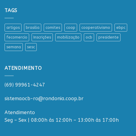
TAGS
artigos
brasilia
comites
coop
cooperativismo
ebpc
fecomercio
Inscrições
mobilização
ocb
presidente
semana
sesc
ATENDIMENTO
(69) 99961-4247
sistemaocb-ro@rondonia.coop.br
Atendimento
Seg – Sex | 08:00h às 12:00h – 13:00h às 17:00h