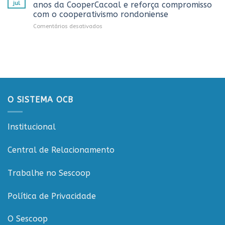
promove
do
jul
anos da CooperCacoal e reforça compromisso
debate
Projeto
com o cooperativismo rondoniense
sobre
Rondônia
em
Comentários desativados
sustentabilidade
Conecta
Sistema
e
OCB/RO
governança
prestigia
nas
celebração
cooperativas
dos
de
20
Rondônia
anos
da
O SISTEMA OCB
CooperCacoal
e
reforça
Institucional
compromisso
com
o
Central de Relacionamento
cooperativismo
rondoniense
Trabalhe no Sescoop
Política de Privacidade
O Sescoop