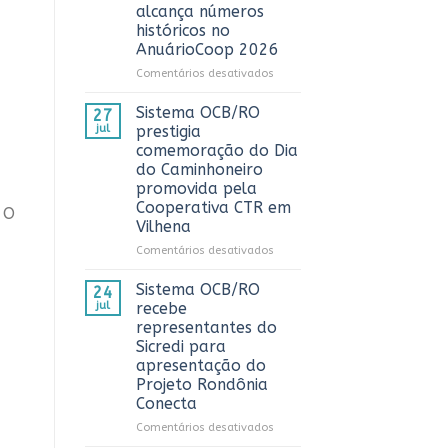
3º
alcança números
Prêmio
históricos no
ComuniCoop
AnuárioCoop 2026
Rondônia
e
em
Comentários desativados
reconhece
Cooperativismo
os
fortalece
Sistema OCB/RO
27
melhores
Rondônia
jul
prestigia
trabalhos
e
comemoração do Dia
de
alcança
do Caminhoneiro
comunicação
números
promovida pela
cooperativista
históricos
Cooperativa CTR em
do
no
 O
estado
Vilhena
AnuárioCoop
2026
em
Comentários desativados
Sistema
OCB/RO
Sistema OCB/RO
24
prestigia
jul
recebe
comemoração
representantes do
do
Sicredi para
Dia
apresentação do
do
Projeto Rondônia
Caminhoneiro
Conecta
promovida
pela
em
Comentários desativados
Cooperativa
Sistema