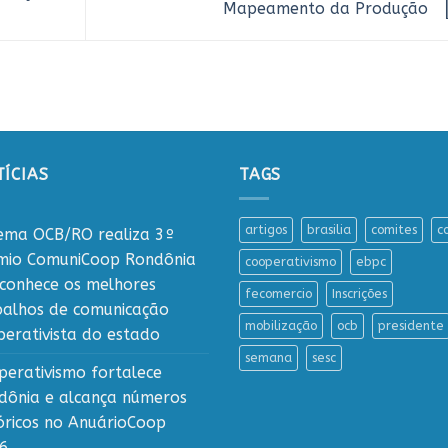
Mapeamento da Produção
ÍCIAS
TAGS
artigos
brasilia
comites
c
tema OCB/RO realiza 3º
mio ComuniCoop Rondônia
cooperativismo
ebpc
econhece os melhores
fecomercio
Inscrições
balhos de comunicação
mobilização
ocb
presidente
perativista do estado
semana
sesc
perativismo fortalece
dônia e alcança números
tóricos no AnuárioCoop
6