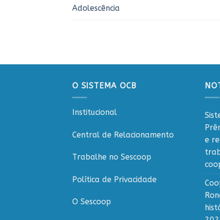
Adolescência
O SISTEMA OCB
NOT
Institucional
Sis
Prê
Central de Relacionamento
e r
tra
Trabalhe no Sescoop
coo
Política de Privacidade
Coo
Ron
O Sescoop
his
202