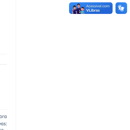
ara
as: