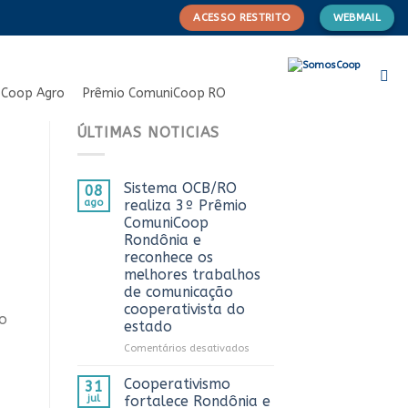
ACESSO RESTRITO
WEBMAIL
Coop Agro
Prêmio ComuniCoop RO
ÚLTIMAS NOTICIAS
Sistema OCB/RO
08
ago
realiza 3º Prêmio
ComuniCoop
Rondônia e
reconhece os
melhores trabalhos
de comunicação
cooperativista do
o
estado
em
Comentários desativados
Sistema
OCB/RO
Cooperativismo
31
realiza
jul
fortalece Rondônia e