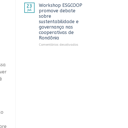
CTR
OCB/RO
Workshop ESGCOOP
23
em
recebe
jul
promove debate
Vilhena
representantes
sobre
do
sustentabilidade e
Sicredi
governança nas
para
cooperativas de
apresentação
Rondônia
do
Projeto
em
Comentários desativados
Rondônia
Workshop
Conecta
ESGCOOP
promove
ssa
debate
sobre
ver
sustentabilidade
é
e
governança
nas
cooperativas
de
Rondônia
do
bre