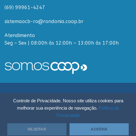
(69) 99961-4247
sistemaocb-ro@rondonia.coop.br
Atendimento
Seg – Sex | 08:00h às 12:00h – 13:00h às 17:00h
Sistema OCB Rondônia © Todos os Direitos Reservados - R. Paulo
Controle de Privacidade. Nosso site utiliza cookies para
Macalão, 4675 - Flodoaldo Pontes Pinto, Porto Velho - RO, 76820-454
melhorar sua experiência de navegação.
Politica de
Privacidade
REJEITAR
ACEITAR