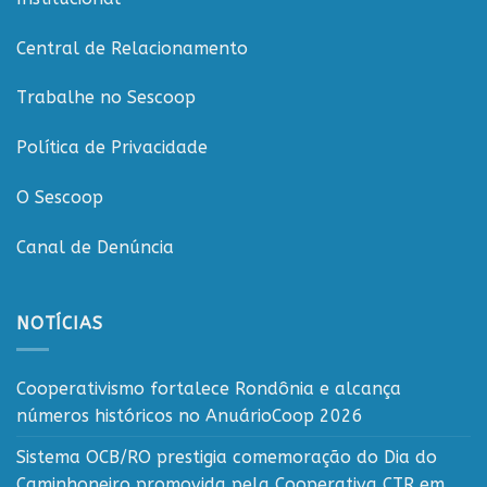
compromisso
com
o
Central de Relacionamento
cooperativismo
rondoniense
Trabalhe no Sescoop
Política de Privacidade
O Sescoop
Canal de Denúncia
NOTÍCIAS
Cooperativismo fortalece Rondônia e alcança
números históricos no AnuárioCoop 2026
Sistema OCB/RO prestigia comemoração do Dia do
Caminhoneiro promovida pela Cooperativa CTR em