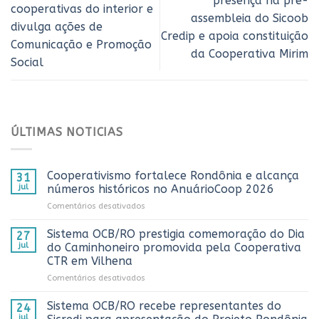
presença na pré-
cooperativas do interior e
assembleia do Sicoob
divulga ações de
Credip e apoia constituição
Comunicação e Promoção
da Cooperativa Mirim
Social
ÚLTIMAS NOTICIAS
Cooperativismo fortalece Rondônia e alcança
31
jul
números históricos no AnuárioCoop 2026
em
Comentários desativados
Cooperativismo
fortalece
Sistema OCB/RO prestigia comemoração do Dia
27
Rondônia
jul
do Caminhoneiro promovida pela Cooperativa
e
CTR em Vilhena
alcança
em
Comentários desativados
números
Sistema
históricos
OCB/RO
no
Sistema OCB/RO recebe representantes do
24
prestigia
AnuárioCoop
jul