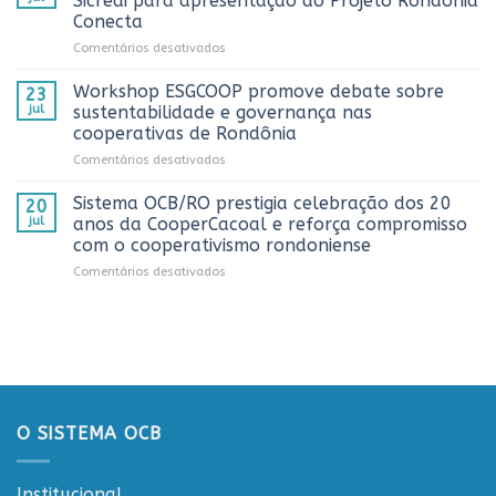
Sicredi para apresentação do Projeto Rondônia
comemoração
2026
Conecta
do
em
Comentários desativados
Dia
Sistema
do
OCB/RO
Caminhoneiro
Workshop ESGCOOP promove debate sobre
23
recebe
promovida
jul
sustentabilidade e governança nas
representantes
pela
cooperativas de Rondônia
do
Cooperativa
em
Comentários desativados
Sicredi
CTR
Workshop
para
em
ESGCOOP
apresentação
Vilhena
Sistema OCB/RO prestigia celebração dos 20
20
promove
do
jul
anos da CooperCacoal e reforça compromisso
debate
Projeto
com o cooperativismo rondoniense
sobre
Rondônia
em
Comentários desativados
sustentabilidade
Conecta
Sistema
e
OCB/RO
governança
prestigia
nas
celebração
cooperativas
dos
de
20
Rondônia
anos
da
O SISTEMA OCB
CooperCacoal
e
reforça
Institucional