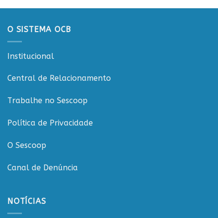
sustentabilidade
Conecta
e
governança
O SISTEMA OCB
nas
cooperativas
de
Institucional
Rondônia
Central de Relacionamento
Trabalhe no Sescoop
Política de Privacidade
O Sescoop
Canal de Denúncia
NOTÍCIAS