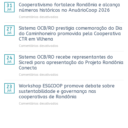
OCB/RO
Cooperativismo fortalece Rondônia e alcança
31
realiza
jul
números históricos no AnuárioCoop 2026
3º
em
Comentários desativados
Prêmio
Cooperativismo
ComuniCoop
fortalece
Sistema OCB/RO prestigia comemoração do Dia
Rondônia
27
Rondônia
e
jul
do Caminhoneiro promovida pela Cooperativa
e
reconhece
CTR em Vilhena
alcança
os
em
Comentários desativados
números
melhores
Sistema
históricos
trabalhos
OCB/RO
no
Sistema OCB/RO recebe representantes do
de
24
prestigia
AnuárioCoop
comunicação
jul
Sicredi para apresentação do Projeto Rondônia
comemoração
2026
cooperativista
Conecta
do
do
em
Comentários desativados
Dia
estado
Sistema
do
OCB/RO
Caminhoneiro
Workshop ESGCOOP promove debate sobre
23
recebe
promovida
jul
sustentabilidade e governança nas
representantes
pela
cooperativas de Rondônia
do
Cooperativa
em
Comentários desativados
Sicredi
CTR
Workshop
para
em
ESGCOOP
apresentação
Vilhena
promove
do
debate
Projeto
sobre
Rondônia