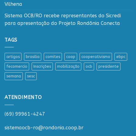
Vilhena
Sistema OCB/RO recebe representantes do Sicredi
para apresentação do Projeto Rondônia Conecta
TAGS
artigos
brasilia
comites
coop
cooperativismo
ebpc
fecomercio
Inscrições
mobilização
ocb
presidente
semana
sesc
ATENDIMENTO
(69) 99961-4247
sistemaocb-ro@rondonia.coop.br