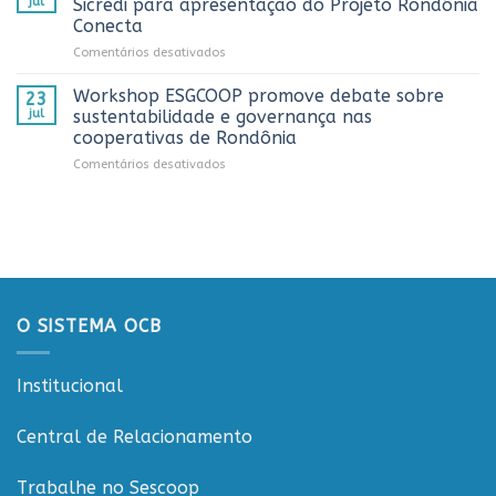
comunicação
jul
Sicredi para apresentação do Projeto Rondônia
comemoração
2026
cooperativista
Conecta
do
do
em
Comentários desativados
Dia
estado
Sistema
do
OCB/RO
Caminhoneiro
Workshop ESGCOOP promove debate sobre
23
recebe
promovida
jul
sustentabilidade e governança nas
representantes
pela
cooperativas de Rondônia
do
Cooperativa
em
Comentários desativados
Sicredi
CTR
Workshop
para
em
ESGCOOP
apresentação
Vilhena
promove
do
debate
Projeto
sobre
Rondônia
sustentabilidade
Conecta
e
governança
O SISTEMA OCB
nas
cooperativas
de
Institucional
Rondônia
Central de Relacionamento
Trabalhe no Sescoop