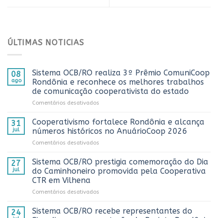
ÚLTIMAS NOTICIAS
Sistema OCB/RO realiza 3º Prêmio ComuniCoop
08
ago
Rondônia e reconhece os melhores trabalhos
de comunicação cooperativista do estado
em
Comentários desativados
Sistema
OCB/RO
Cooperativismo fortalece Rondônia e alcança
31
realiza
jul
números históricos no AnuárioCoop 2026
3º
em
Comentários desativados
Prêmio
Cooperativismo
ComuniCoop
fortalece
Sistema OCB/RO prestigia comemoração do Dia
Rondônia
27
Rondônia
e
jul
do Caminhoneiro promovida pela Cooperativa
e
reconhece
CTR em Vilhena
alcança
os
em
Comentários desativados
números
melhores
Sistema
históricos
trabalhos
OCB/RO
no
Sistema OCB/RO recebe representantes do
de
24
prestigia
AnuárioCoop