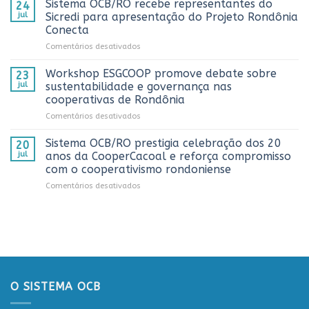
no
Sistema OCB/RO recebe representantes do
24
prestigia
AnuárioCoop
jul
Sicredi para apresentação do Projeto Rondônia
comemoração
2026
Conecta
do
em
Comentários desativados
Dia
Sistema
do
OCB/RO
Caminhoneiro
Workshop ESGCOOP promove debate sobre
23
recebe
promovida
jul
sustentabilidade e governança nas
representantes
pela
cooperativas de Rondônia
do
Cooperativa
em
Comentários desativados
Sicredi
CTR
Workshop
para
em
ESGCOOP
apresentação
Vilhena
Sistema OCB/RO prestigia celebração dos 20
20
promove
do
jul
anos da CooperCacoal e reforça compromisso
debate
Projeto
com o cooperativismo rondoniense
sobre
Rondônia
em
Comentários desativados
sustentabilidade
Conecta
Sistema
e
OCB/RO
governança
prestigia
nas
celebração
cooperativas
dos
de
20
Rondônia
anos
da
O SISTEMA OCB
CooperCacoal
e