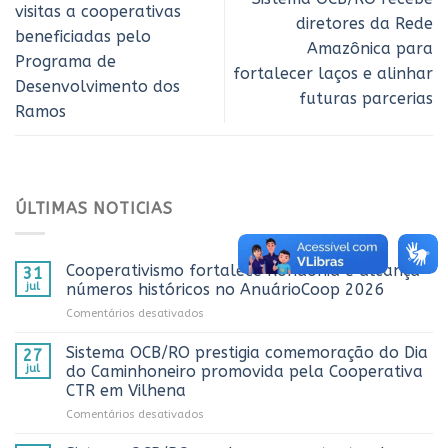
visitas a cooperativas
diretores da Rede
beneficiadas pelo
Amazônica para
Programa de
fortalecer laços e alinhar
Desenvolvimento dos
futuras parcerias
Ramos
ÚLTIMAS NOTICIAS
Cooperativismo fortalece Rondônia e alcança
31
jul
números históricos no AnuárioCoop 2026
em
Comentários desativados
Cooperativismo
fortalece
Sistema OCB/RO prestigia comemoração do Dia
27
Rondônia
jul
do Caminhoneiro promovida pela Cooperativa
e
CTR em Vilhena
alcança
em
Comentários desativados
números
Sistema
históricos
OCB/RO