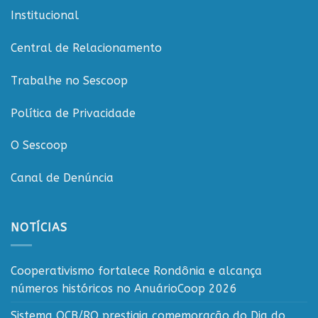
reforça
Institucional
compromisso
com
o
Central de Relacionamento
cooperativismo
rondoniense
Trabalhe no Sescoop
Política de Privacidade
O Sescoop
Canal de Denúncia
NOTÍCIAS
Cooperativismo fortalece Rondônia e alcança
números históricos no AnuárioCoop 2026
Sistema OCB/RO prestigia comemoração do Dia do