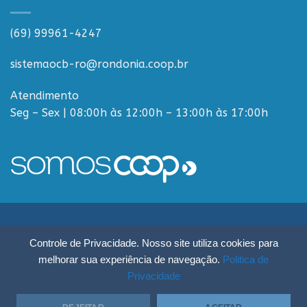
(69) 99961-4247
sistemaocb-ro@rondonia.coop.br
Atendimento
Seg – Sex | 08:00h às 12:00h – 13:00h às 17:00h
Sistema OCB Rondônia © Todos os Direitos Reservados - R. Paulo
Controle de Privacidade. Nosso site utiliza cookies para
Macalão, 4675 - Flodoaldo Pontes Pinto, Porto Velho - RO, 76820-454
melhorar sua experiência de navegação.
Politica de
Privacidade