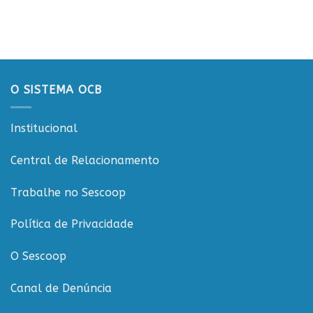
OCB/RO
governança
prestigia
nas
celebração
cooperativas
dos
de
20
Rondônia
anos
da
O SISTEMA OCB
CooperCacoal
e
reforça
Institucional
compromisso
com
o
Central de Relacionamento
cooperativismo
rondoniense
Trabalhe no Sescoop
Política de Privacidade
O Sescoop
Canal de Denúncia