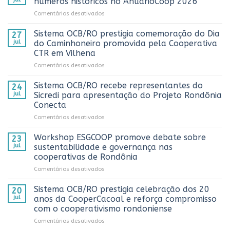
números históricos no AnuárioCoop 2026
em
Comentários desativados
Cooperativismo
fortalece
Sistema OCB/RO prestigia comemoração do Dia
27
Rondônia
jul
do Caminhoneiro promovida pela Cooperativa
e
CTR em Vilhena
alcança
em
Comentários desativados
números
Sistema
históricos
OCB/RO
no
Sistema OCB/RO recebe representantes do
24
prestigia
AnuárioCoop
jul
Sicredi para apresentação do Projeto Rondônia
comemoração
2026
Conecta
do
em
Comentários desativados
Dia
Sistema
do
OCB/RO
Caminhoneiro
Workshop ESGCOOP promove debate sobre
23
recebe
promovida
jul
sustentabilidade e governança nas
representantes
pela
cooperativas de Rondônia
do
Cooperativa
em
Comentários desativados
Sicredi
CTR
Workshop
para
em
ESGCOOP
apresentação
Vilhena
Sistema OCB/RO prestigia celebração dos 20
20
promove
do
jul
anos da CooperCacoal e reforça compromisso
debate
Projeto
com o cooperativismo rondoniense
sobre
Rondônia
em
Comentários desativados
sustentabilidade
Conecta
Sistema
e