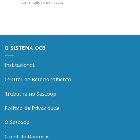
em
Comentários desativados
sustentabilidade
Conecta
Sistema
e
OCB/RO
governança
prestigia
nas
celebração
cooperativas
dos
de
20
Rondônia
anos
da
O SISTEMA OCB
CooperCacoal
e
reforça
Institucional
compromisso
com
o
Central de Relacionamento
cooperativismo
rondoniense
Trabalhe no Sescoop
Política de Privacidade
O Sescoop
Canal de Denúncia