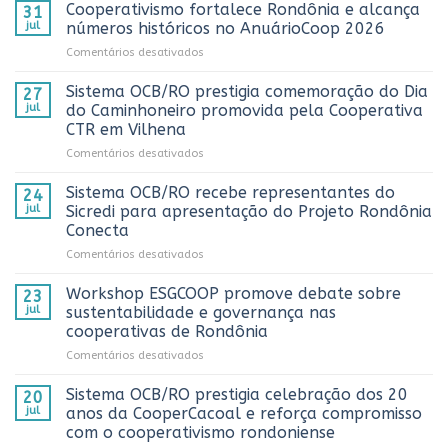
Cooperativismo fortalece Rondônia e alcança
31
jul
números históricos no AnuárioCoop 2026
em
Comentários desativados
Cooperativismo
fortalece
Sistema OCB/RO prestigia comemoração do Dia
27
Rondônia
jul
do Caminhoneiro promovida pela Cooperativa
e
CTR em Vilhena
alcança
em
Comentários desativados
números
Sistema
históricos
OCB/RO
no
Sistema OCB/RO recebe representantes do
24
prestigia
AnuárioCoop
jul
Sicredi para apresentação do Projeto Rondônia
comemoração
2026
Conecta
do
em
Comentários desativados
Dia
Sistema
do
OCB/RO
Caminhoneiro
Workshop ESGCOOP promove debate sobre
23
recebe
promovida
jul
sustentabilidade e governança nas
representantes
pela
cooperativas de Rondônia
do
Cooperativa
em
Comentários desativados
Sicredi
CTR
Workshop
para
em
ESGCOOP
apresentação
Vilhena
Sistema OCB/RO prestigia celebração dos 20
20
promove
do
jul
anos da CooperCacoal e reforça compromisso
debate
Projeto
com o cooperativismo rondoniense
sobre
Rondônia