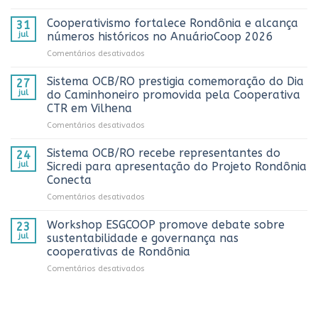
Sistema
OCB/RO
Cooperativismo fortalece Rondônia e alcança
31
realiza
jul
números históricos no AnuárioCoop 2026
3º
em
Comentários desativados
Prêmio
Cooperativismo
ComuniCoop
fortalece
Sistema OCB/RO prestigia comemoração do Dia
Rondônia
27
Rondônia
e
jul
do Caminhoneiro promovida pela Cooperativa
e
reconhece
CTR em Vilhena
alcança
os
em
Comentários desativados
números
melhores
Sistema
históricos
trabalhos
OCB/RO
no
Sistema OCB/RO recebe representantes do
de
24
prestigia
AnuárioCoop
comunicação
jul
Sicredi para apresentação do Projeto Rondônia
comemoração
2026
cooperativista
Conecta
do
do
em
Comentários desativados
Dia
estado
Sistema
do
OCB/RO
Caminhoneiro
Workshop ESGCOOP promove debate sobre
23
recebe
promovida
jul
sustentabilidade e governança nas
representantes
pela
cooperativas de Rondônia
do
Cooperativa
em
Comentários desativados
Sicredi
CTR
Workshop
para
em
ESGCOOP
apresentação
Vilhena
promove
do
debate
Projeto