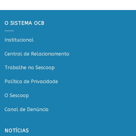
sobre
Rondônia
sustentabilidade
Conecta
e
governança
O SISTEMA OCB
nas
cooperativas
de
Institucional
Rondônia
Central de Relacionamento
Trabalhe no Sescoop
Política de Privacidade
O Sescoop
Canal de Denúncia
NOTÍCIAS