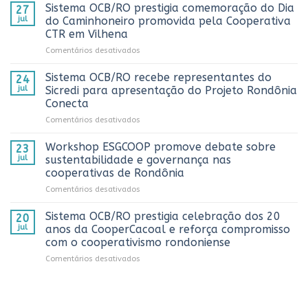
fortalece
Sistema OCB/RO prestigia comemoração do Dia
27
Rondônia
jul
do Caminhoneiro promovida pela Cooperativa
e
CTR em Vilhena
alcança
em
Comentários desativados
números
Sistema
históricos
OCB/RO
no
Sistema OCB/RO recebe representantes do
24
prestigia
AnuárioCoop
jul
Sicredi para apresentação do Projeto Rondônia
comemoração
2026
Conecta
do
em
Comentários desativados
Dia
Sistema
do
OCB/RO
Caminhoneiro
Workshop ESGCOOP promove debate sobre
23
recebe
promovida
jul
sustentabilidade e governança nas
representantes
pela
cooperativas de Rondônia
do
Cooperativa
em
Comentários desativados
Sicredi
CTR
Workshop
para
em
ESGCOOP
apresentação
Vilhena
Sistema OCB/RO prestigia celebração dos 20
20
promove
do
jul
anos da CooperCacoal e reforça compromisso
debate
Projeto
com o cooperativismo rondoniense
sobre
Rondônia
em
Comentários desativados
sustentabilidade
Conecta
Sistema
e
OCB/RO
governança
prestigia
nas
celebração
cooperativas