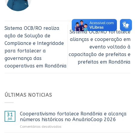
Sistema OCB/RO realiza
Sistema OCB/RO fortalece
ação de Solução de
alianças e cooperação em
Compliance e Integridade
evento voltado à
para fortalecer a
capacitação de prefeitas e
governança das
prefeitos em Rondônia
cooperativas em Rondônia
ÚLTIMAS NOTICIAS
Cooperativismo fortalece Rondônia e alcança
31
jul
números históricos no AnuárioCoop 2026
em
Comentários desativados
Cooperativismo