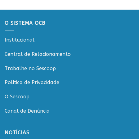
dos
de
20
Rondônia
anos
da
O SISTEMA OCB
CooperCacoal
e
reforça
Institucional
compromisso
com
o
Central de Relacionamento
cooperativismo
rondoniense
Trabalhe no Sescoop
Política de Privacidade
O Sescoop
Canal de Denúncia
NOTÍCIAS