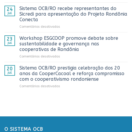
Sistema
históricos
OCB/RO
no
Sistema OCB/RO recebe representantes do
24
prestigia
AnuárioCoop
jul
Sicredi para apresentação do Projeto Rondônia
comemoração
2026
Conecta
do
em
Comentários desativados
Dia
Sistema
do
OCB/RO
Caminhoneiro
Workshop ESGCOOP promove debate sobre
23
recebe
promovida
jul
sustentabilidade e governança nas
representantes
pela
cooperativas de Rondônia
do
Cooperativa
em
Comentários desativados
Sicredi
CTR
Workshop
para
em
ESGCOOP
apresentação
Vilhena
Sistema OCB/RO prestigia celebração dos 20
20
promove
do
jul
anos da CooperCacoal e reforça compromisso
debate
Projeto
com o cooperativismo rondoniense
sobre
Rondônia
em
Comentários desativados
sustentabilidade
Conecta
Sistema
e
OCB/RO
governança
prestigia
nas
celebração
cooperativas
dos
de
20
Rondônia
anos
da
O SISTEMA OCB
CooperCacoal