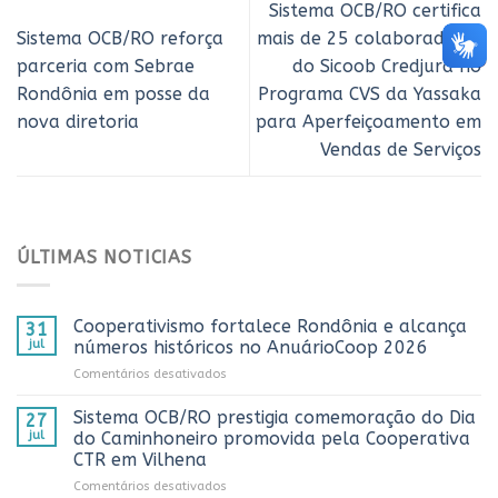
Sistema OCB/RO certifica
Sistema OCB/RO reforça
mais de 25 colaboradores
parceria com Sebrae
do Sicoob Credjurd no
Rondônia em posse da
Programa CVS da Yassaka
nova diretoria
para Aperfeiçoamento em
Vendas de Serviços
ÚLTIMAS NOTICIAS
Cooperativismo fortalece Rondônia e alcança
31
jul
números históricos no AnuárioCoop 2026
em
Comentários desativados
Cooperativismo
fortalece
Sistema OCB/RO prestigia comemoração do Dia
27
Rondônia
jul
do Caminhoneiro promovida pela Cooperativa
e
CTR em Vilhena
alcança
em
Comentários desativados
números