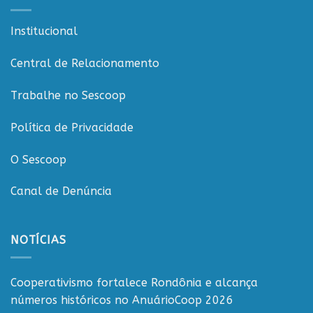
e
reforça
Institucional
compromisso
com
o
Central de Relacionamento
cooperativismo
rondoniense
Trabalhe no Sescoop
Política de Privacidade
O Sescoop
Canal de Denúncia
NOTÍCIAS
Cooperativismo fortalece Rondônia e alcança
números históricos no AnuárioCoop 2026