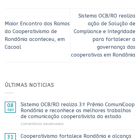
Sistema OCB/RO realiza
Maior Encontro dos Ramos
ação de Solução de
do Cooperativismo de
Compliance e Integridade
Rondônia aconteceu, em
para fortalecer a
Cacoal
governança das
cooperativas em Rondônia
ÚLTIMAS NOTICIAS
Sistema OCB/RO realiza 3º Prêmio ComuniCoop
08
ago
Rondônia e reconhece os melhores trabalhos
de comunicação cooperativista do estado
em
Comentários desativados
Sistema
OCB/RO
Cooperativismo fortalece Rondônia e alcança
31
realiza