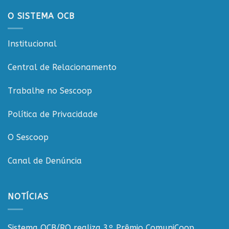
e
governança
O SISTEMA OCB
nas
cooperativas
de
Institucional
Rondônia
Central de Relacionamento
Trabalhe no Sescoop
Política de Privacidade
O Sescoop
Canal de Denúncia
NOTÍCIAS
Sistema OCB/RO realiza 3º Prêmio ComuniCoop