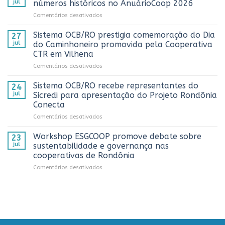
jul
números históricos no AnuárioCoop 2026
3º
em
Comentários desativados
Prêmio
Cooperativismo
ComuniCoop
fortalece
Sistema OCB/RO prestigia comemoração do Dia
Rondônia
27
Rondônia
e
jul
do Caminhoneiro promovida pela Cooperativa
e
reconhece
CTR em Vilhena
alcança
os
em
Comentários desativados
números
melhores
Sistema
históricos
trabalhos
OCB/RO
no
Sistema OCB/RO recebe representantes do
de
24
prestigia
AnuárioCoop
comunicação
jul
Sicredi para apresentação do Projeto Rondônia
comemoração
2026
cooperativista
Conecta
do
do
em
Comentários desativados
Dia
estado
Sistema
do
OCB/RO
Caminhoneiro
Workshop ESGCOOP promove debate sobre
23
recebe
promovida
jul
sustentabilidade e governança nas
representantes
pela
cooperativas de Rondônia
do
Cooperativa
em
Comentários desativados
Sicredi
CTR
Workshop
para
em
ESGCOOP
apresentação
Vilhena
promove
do
debate
Projeto
sobre
Rondônia
sustentabilidade
Conecta