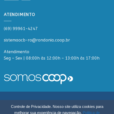
ATENDIMENTO
(69) 99961-4247
sistemaocb-ro@rondonia.coop.br
Atendimento
Seg – Sex | 08:00h às 12:00h – 13:00h às 17:00h
Sistema OCB Rondônia © Todos os Direitos Reservados - R. Paulo
Controle de Privacidade. Nosso site utiliza cookies para
Macalão, 4675 - Flodoaldo Pontes Pinto, Porto Velho - RO, 76820-454
melhorar sua experiência de navegação.
Politica de