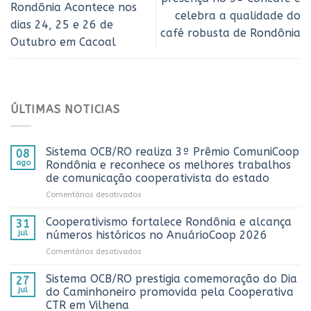
Rondônia Acontece nos
celebra a qualidade do
dias 24, 25 e 26 de
café robusta de Rondônia
Outubro em Cacoal
ÚLTIMAS NOTICIAS
Sistema OCB/RO realiza 3º Prêmio ComuniCoop
08
ago
Rondônia e reconhece os melhores trabalhos
de comunicação cooperativista do estado
em
Comentários desativados
Sistema
OCB/RO
Cooperativismo fortalece Rondônia e alcança
31
realiza
jul
números históricos no AnuárioCoop 2026
3º
em
Comentários desativados
Prêmio
Cooperativismo
ComuniCoop
fortalece
Sistema OCB/RO prestigia comemoração do Dia
Rondônia
27
Rondônia
e
jul
do Caminhoneiro promovida pela Cooperativa
e
reconhece
CTR em Vilhena
alcança