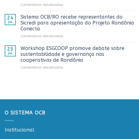
os
em
Comentários desativados
números
melhores
Sistema
históricos
trabalhos
OCB/RO
no
Sistema OCB/RO recebe representantes do
de
24
prestigia
AnuárioCoop
comunicação
jul
Sicredi para apresentação do Projeto Rondônia
comemoração
2026
cooperativista
Conecta
do
do
em
Comentários desativados
Dia
estado
Sistema
do
OCB/RO
Caminhoneiro
Workshop ESGCOOP promove debate sobre
23
recebe
promovida
jul
sustentabilidade e governança nas
representantes
pela
cooperativas de Rondônia
do
Cooperativa
em
Comentários desativados
Sicredi
CTR
Workshop
para
em
ESGCOOP
apresentação
Vilhena
promove
do
debate
Projeto
sobre
Rondônia
sustentabilidade
Conecta
e
governança
O SISTEMA OCB
nas
cooperativas
de
Institucional
Rondônia