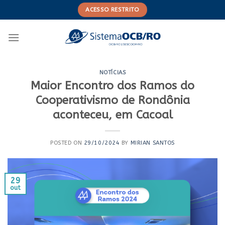
Skip
ACESSO RESTRITO
to
content
NOTÍCIAS
Maior Encontro dos Ramos do
Cooperativismo de Rondônia
aconteceu, em Cacoal
POSTED ON
29/10/2024
BY
MIRIAN SANTOS
29
out