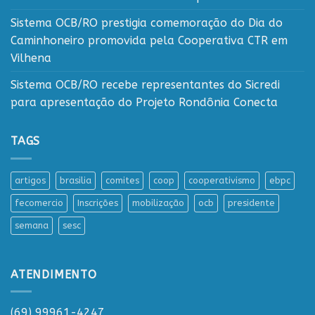
Sistema OCB/RO prestigia comemoração do Dia do
Caminhoneiro promovida pela Cooperativa CTR em
Vilhena
Sistema OCB/RO recebe representantes do Sicredi
para apresentação do Projeto Rondônia Conecta
TAGS
artigos
brasilia
comites
coop
cooperativismo
ebpc
fecomercio
Inscrições
mobilização
ocb
presidente
semana
sesc
ATENDIMENTO
(69) 99961-4247