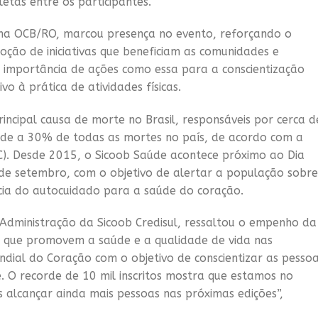
letas entre os participantes.
tema OCB/RO, marcou presença no evento, reforçando o
ção de iniciativas que beneficiam as comunidades e
importância de ações como essa para a conscientização
vo à prática de atividades físicas.
incipal causa de morte no Brasil, responsáveis por cerca d
nde a 30% de todas as mortes no país, de acordo com a
BC). Desde 2015, o Sicoob Saúde acontece próximo ao Dia
e setembro, com o objetivo de alertar a população sobre
cia do autocuidado para a saúde do coração.
 Administração da Sicoob Credisul, ressaltou o empenho da
s que promovem a saúde e a qualidade de vida nas
ial do Coração com o objetivo de conscientizar as pesso
. O recorde de 10 mil inscritos mostra que estamos no
 alcançar ainda mais pessoas nas próximas edições”,