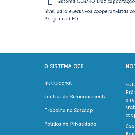
Sistema OCB/RO traz capacitação
nível para executivos cooperativistas c
Programa CEO
O SISTEMA OCB
NOT
Institucional
Sis
Prê
Central de Relacionamento
e r
tra
Trabalhe no Sescoop
coo
Política de Privacidade
Coo
Ron