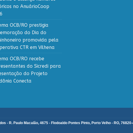
tóricos no AnuárioCoop
6
tema OCB/RO prestigia
emoração do Dia do
inhoneiro promovida pela
perativa CTR em Vilhena
tema OCB/RO recebe
resentantes do Sicredi para
esentação do Projeto
dônia Conecta
s - R. Paulo Macalão, 4675 - Flodoaldo Pontes Pinto, Porto Velho - RO, 76820