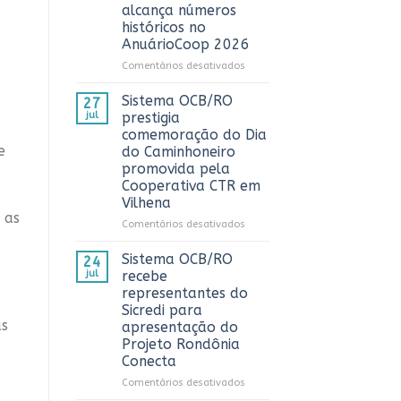
3º
alcança números
Prêmio
históricos no
ComuniCoop
AnuárioCoop 2026
Rondônia
e
em
Comentários desativados
reconhece
Cooperativismo
os
fortalece
Sistema OCB/RO
27
melhores
Rondônia
jul
prestigia
trabalhos
e
comemoração do Dia
de
alcança
e
do Caminhoneiro
comunicação
números
promovida pela
cooperativista
históricos
Cooperativa CTR em
do
no
estado
Vilhena
AnuárioCoop
 as
2026
em
Comentários desativados
Sistema
OCB/RO
Sistema OCB/RO
24
prestigia
jul
recebe
comemoração
representantes do
do
Sicredi para
Dia
as
apresentação do
do
Projeto Rondônia
Caminhoneiro
Conecta
promovida
pela
em
Comentários desativados
Cooperativa
Sistema