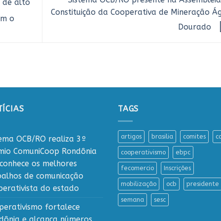
 de alto
Constituição da Cooperativa de Mineração Ág
om o
Dourado
ÍCIAS
TAGS
artigos
brasilia
comites
c
tema OCB/RO realiza 3º
mio ComuniCoop Rondônia
cooperativismo
ebpc
econhece os melhores
fecomercio
Inscrições
balhos de comunicação
mobilização
ocb
presidente
perativista do estado
semana
sesc
perativismo fortalece
dônia e alcança números