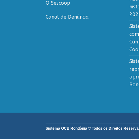
O Sescoop
his
202
Canal de Denúncia
Sis
com
Cam
Coo
Sis
rep
apr
Ron
Sistema OCB Rondônia © Todos os Direitos Reservado