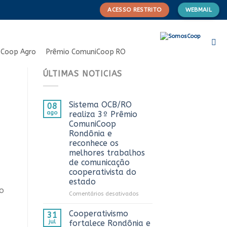
ACESSO RESTRITO
WEBMAIL
Coop Agro
Prêmio ComuniCoop RO
ÚLTIMAS NOTICIAS
Sistema OCB/RO
08
ago
realiza 3º Prêmio
ComuniCoop
Rondônia e
reconhece os
melhores trabalhos
de comunicação
cooperativista do
estado
do
em
Comentários desativados
Sistema
OCB/RO
Cooperativismo
31
realiza
jul
fortalece Rondônia e