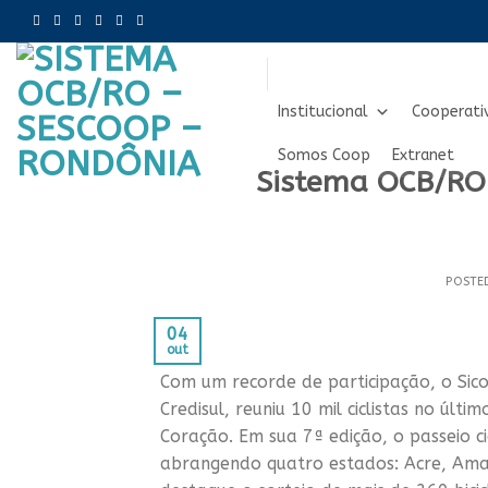
Skip
to
content
Institucional
Cooperati
Somos Coop
Extranet
Sistema OCB/RO
POSTE
04
out
Com um recorde de participação, o Sic
Credisul, reuniu 10 mil ciclistas no úl
Coração. Em sua 7ª edição, o passeio ci
abrangendo quatro estados: Acre, Ama