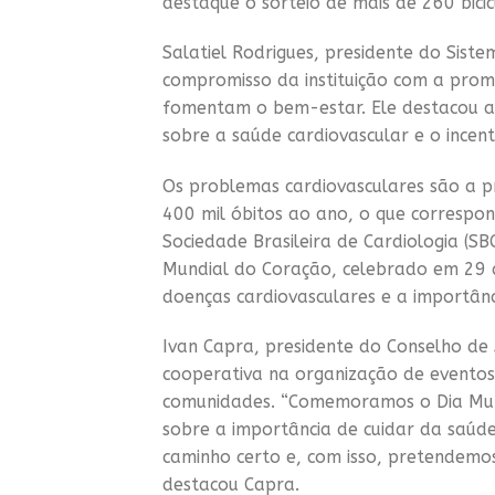
destaque o sorteio de mais de 260 bicic
Salatiel Rodrigues, presidente do Sis
compromisso da instituição com a promo
fomentam o bem-estar. Ele destacou a 
sobre a saúde cardiovascular e o incenti
Os problemas cardiovasculares são a pr
400 mil óbitos ao ano, o que correspo
Sociedade Brasileira de Cardiologia (S
Mundial do Coração, celebrado em 29 d
doenças cardiovasculares e a importân
Ivan Capra, presidente do Conselho de
cooperativa na organização de evento
comunidades. “Comemoramos o Dia Mund
sobre a importância de cuidar da saúde
caminho certo e, com isso, pretendemos
destacou Capra.