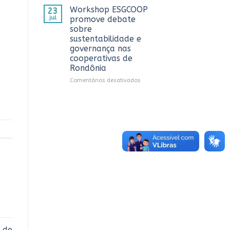
CTR
OCB/RO
Workshop ESGCOOP
23
em
recebe
jul
promove debate
Vilhena
representantes
sobre
do
sustentabilidade e
Sicredi
governança nas
para
cooperativas de
apresentação
Rondônia
do
Projeto
em
Comentários desativados
Rondônia
Workshop
Conecta
ESGCOOP
promove
debate
sobre
sustentabilidade
e
governança
nas
cooperativas
de
Rondônia
 de