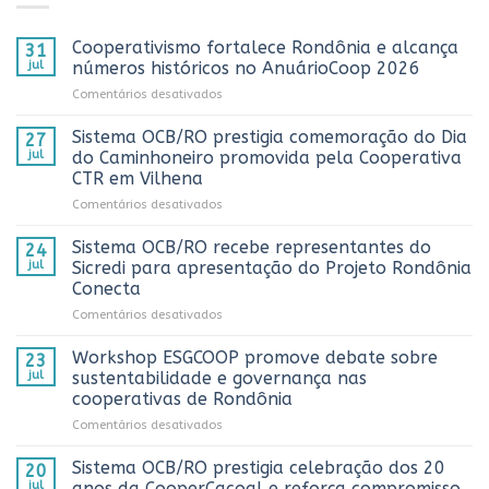
Cooperativismo fortalece Rondônia e alcança
31
jul
números históricos no AnuárioCoop 2026
em
Comentários desativados
Cooperativismo
fortalece
Sistema OCB/RO prestigia comemoração do Dia
27
Rondônia
jul
do Caminhoneiro promovida pela Cooperativa
e
CTR em Vilhena
alcança
em
Comentários desativados
números
Sistema
históricos
OCB/RO
no
Sistema OCB/RO recebe representantes do
24
prestigia
AnuárioCoop
jul
Sicredi para apresentação do Projeto Rondônia
comemoração
2026
Conecta
do
em
Comentários desativados
Dia
Sistema
do
OCB/RO
Caminhoneiro
Workshop ESGCOOP promove debate sobre
23
recebe
promovida
jul
sustentabilidade e governança nas
representantes
pela
cooperativas de Rondônia
do
Cooperativa
em
Comentários desativados
Sicredi
CTR
Workshop
para
em
ESGCOOP
apresentação
Vilhena
Sistema OCB/RO prestigia celebração dos 20
20
promove
do
jul
anos da CooperCacoal e reforça compromisso