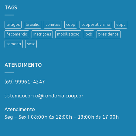
TAGS
artigos
brasilia
comites
coop
cooperativismo
ebpc
fecomercio
Inscrições
mobilização
ocb
presidente
semana
sesc
ATENDIMENTO
(69) 99961-4247
sistemaocb-ro@rondonia.coop.br
Atendimento
Seg – Sex | 08:00h às 12:00h – 13:00h às 17:00h