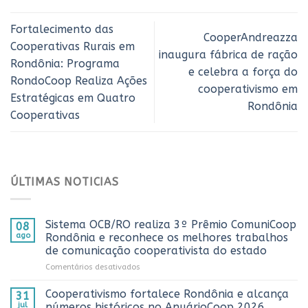
Fortalecimento das
CooperAndreazza
Cooperativas Rurais em
inaugura fábrica de ração
Rondônia: Programa
e celebra a força do
RondoCoop Realiza Ações
cooperativismo em
Estratégicas em Quatro
Rondônia
Cooperativas
ÚLTIMAS NOTICIAS
Sistema OCB/RO realiza 3º Prêmio ComuniCoop
08
ago
Rondônia e reconhece os melhores trabalhos
de comunicação cooperativista do estado
em
Comentários desativados
Sistema
OCB/RO
Cooperativismo fortalece Rondônia e alcança
31
realiza
jul
números históricos no AnuárioCoop 2026