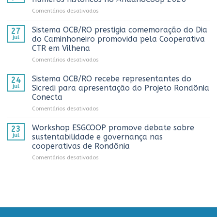
3º
em
Comentários desativados
Prêmio
Cooperativismo
ComuniCoop
fortalece
Sistema OCB/RO prestigia comemoração do Dia
Rondônia
27
Rondônia
e
jul
do Caminhoneiro promovida pela Cooperativa
e
reconhece
CTR em Vilhena
alcança
os
em
Comentários desativados
números
melhores
Sistema
históricos
trabalhos
OCB/RO
no
Sistema OCB/RO recebe representantes do
de
24
prestigia
AnuárioCoop
comunicação
jul
Sicredi para apresentação do Projeto Rondônia
comemoração
2026
cooperativista
Conecta
do
do
em
Comentários desativados
Dia
estado
Sistema
do
OCB/RO
Caminhoneiro
Workshop ESGCOOP promove debate sobre
23
recebe
promovida
jul
sustentabilidade e governança nas
representantes
pela
cooperativas de Rondônia
do
Cooperativa
em
Comentários desativados
Sicredi
CTR
Workshop
para
em
ESGCOOP
apresentação
Vilhena
promove
do
debate
Projeto
sobre
Rondônia
sustentabilidade
Conecta
e