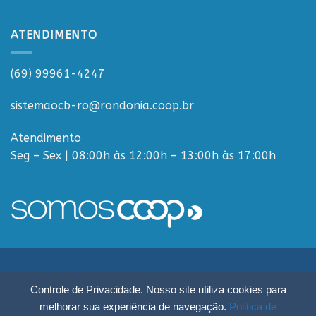
ATENDIMENTO
(69) 99961-4247
sistemaocb-ro@rondonia.coop.br
Atendimento
Seg – Sex | 08:00h às 12:00h – 13:00h às 17:00h
Sistema OCB Rondônia © Todos os Direitos Reservados - R. Paulo
Controle de Privacidade. Nosso site utiliza cookies para
Macalão, 4675 - Flodoaldo Pontes Pinto, Porto Velho - RO, 76820-454
melhorar sua experiência de navegação.
Politica de