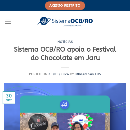
Skip
ACESSO RESTRITO
to
content
NOTÍCIAS
Sistema OCB/RO apoia o Festival
do Chocolate em Jaru
POSTED ON
30/09/2024
BY
MIRIAN SANTOS
30
set