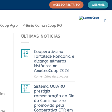
ACESSO RESTRITO
WEBMAIL
Coop Agro
Prêmio ComuniCoop RO
ÚLTIMAS NOTICIAS
Cooperativismo
31
jul
fortalece Rondônia e
alcança números
históricos no
AnuárioCoop 2026
em
Comentários desativados
Cooperativismo
fortalece
Sistema OCB/RO
27
Rondônia
jul
prestigia
das
e
comemoração do Dia
alcança
do Caminhoneiro
números
promovida pela
históricos
Cooperativa CTR em
no
 de