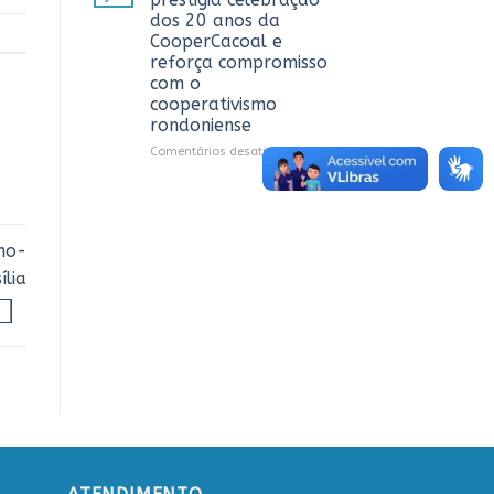
debate
dos 20 anos da
sobre
CooperCacoal e
sustentabilidade
reforça compromisso
e
com o
governança
cooperativismo
nas
rondoniense
cooperativas
de
em
Comentários desativados
Rondônia
Sistema
OCB/RO
prestigia
celebração
dos
no-
20
lia
anos
da
CooperCacoal
e
reforça
compromisso
com
o
cooperativismo
rondoniense