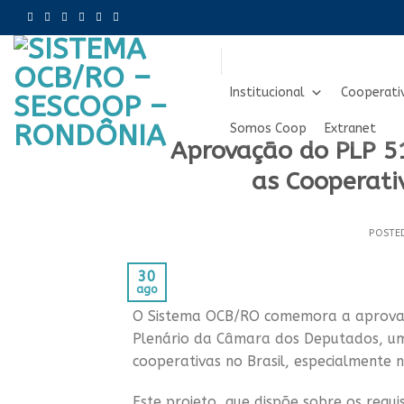
Skip
to
content
Institucional
Cooperati
Somos Coop
Extranet
Aprovação do PLP 5
as Cooperati
POSTE
30
ago
O Sistema OCB/RO comemora a aprovaç
Plenário da Câmara dos Deputados, uma
cooperativas no Brasil, especialmente 
Este projeto, que dispõe sobre os req