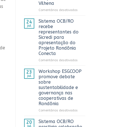
Vilhena
AnuárioCoop
as
2026
em
Comentários desativados
Sistema
OCB/RO
Sistema OCB/RO
24
prestigia
jul
recebe
comemoração
representantes do
do
Sicredi para
Dia
apresentação do
do
 de
Projeto Rondônia
Caminhoneiro
Conecta
promovida
pela
em
Comentários desativados
Cooperativa
Sistema
CTR
OCB/RO
Workshop ESGCOOP
23
em
recebe
jul
promove debate
Vilhena
representantes
sobre
do
sustentabilidade e
Sicredi
governança nas
para
cooperativas de
apresentação
Rondônia
do
Projeto
em
Comentários desativados
Rondônia
Workshop
Conecta
ESGCOOP
Sistema OCB/RO
20
promove
jul
prestigia celebração