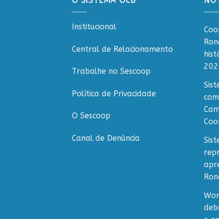
O SISTEMA OCB
NOT
Institucional
Coo
Ron
Central de Relacionamento
his
202
Trabalhe no Sescoop
Sis
Política de Privacidade
com
Cam
O Sescoop
Coo
Canal de Denúncia
Sis
rep
apr
Ron
Wor
deb