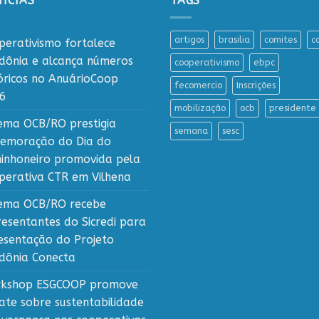
ÍCIAS
TAGS
artigos
brasilia
comites
c
perativismo fortalece
dônia e alcança números
cooperativismo
ebpc
tóricos no AnuárioCoop
fecomercio
Inscrições
6
mobilização
ocb
presidente
tema OCB/RO prestigia
semana
sesc
emoração do Dia do
inhoneiro promovida pela
perativa CTR em Vilhena
tema OCB/RO recebe
resentantes do Sicredi para
esentação do Projeto
dônia Conecta
kshop ESGCOOP promove
ate sobre sustentabilidade