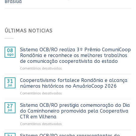
Brasília
ÚLTIMAS NOTICIAS
Sistema OCB/RO realiza 3º Prêmio ComuniCoop
08
ago
Rondônia e reconhece os melhores trabalhos
de comunicação cooperativista do estado
em
Comentários desativados
Sistema
OCB/RO
Cooperativismo fortalece Rondônia e alcança
31
realiza
jul
números históricos no AnuárioCoop 2026
3º
em
Comentários desativados
Prêmio
Cooperativismo
ComuniCoop
fortalece
Sistema OCB/RO prestigia comemoração do Dia
Rondônia
27
Rondônia
e
jul
do Caminhoneiro promovida pela Cooperativa
e
reconhece
CTR em Vilhena
alcança
os
em
Comentários desativados
números
melhores
Sistema
históricos
trabalhos
OCB/RO
no
Sistema OCB/RO recebe representantes do
de