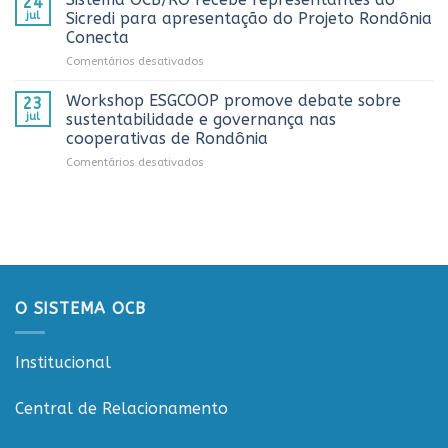
24
prestigia
AnuárioCoop
comunicação
jul
Sicredi para apresentação do Projeto Rondônia
comemoração
2026
cooperativista
Conecta
do
do
em
Comentários desativados
Dia
estado
Sistema
do
OCB/RO
Caminhoneiro
Workshop ESGCOOP promove debate sobre
23
recebe
promovida
jul
sustentabilidade e governança nas
representantes
pela
cooperativas de Rondônia
do
Cooperativa
em
Comentários desativados
Sicredi
CTR
Workshop
para
em
ESGCOOP
apresentação
Vilhena
promove
do
debate
Projeto
sobre
Rondônia
sustentabilidade
Conecta
e
governança
O SISTEMA OCB
nas
cooperativas
de
Institucional
Rondônia
Central de Relacionamento