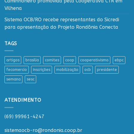
Caminhoneiro promovida pela Cooperativa CTR em
Vilhena
Sistema OCB/RO recebe representantes do Sicredi
para apresentação do Projeto Rondônia Conecta
TAGS
artigos
brasilia
comites
coop
cooperativismo
ebpc
fecomercio
Inscrições
mobilização
ocb
presidente
semana
sesc
ATENDIMENTO
(69) 99961-4247
sistemaocb-ro@rondonia.coop.br