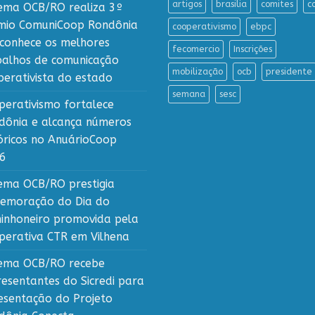
artigos
brasilia
comites
c
tema OCB/RO realiza 3º
mio ComuniCoop Rondônia
cooperativismo
ebpc
econhece os melhores
fecomercio
Inscrições
balhos de comunicação
mobilização
ocb
presidente
perativista do estado
semana
sesc
perativismo fortalece
dônia e alcança números
tóricos no AnuárioCoop
6
tema OCB/RO prestigia
emoração do Dia do
inhoneiro promovida pela
perativa CTR em Vilhena
tema OCB/RO recebe
resentantes do Sicredi para
esentação do Projeto