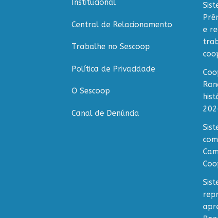
Institucional
Sis
Prê
Central de Relacionamento
e r
tra
Trabalhe no Sescoop
coo
Política de Privacidade
Coo
Ron
O Sescoop
his
202
Canal de Denúncia
Sis
com
Cam
Coo
Sis
rep
apr