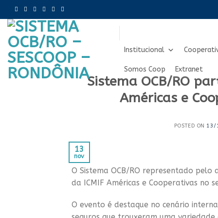
Skip
to
content
Institucional
Cooperati
Somos Coop
Extranet
Sistema OCB/RO part
Américas e Coop
POSTED ON
13/
13
nov
O Sistema OCB/RO representado pelo a
da ICMIF Américas e Cooperativas no s
O evento é destaque no cenário interna
seguros que trouxeram uma variedade 