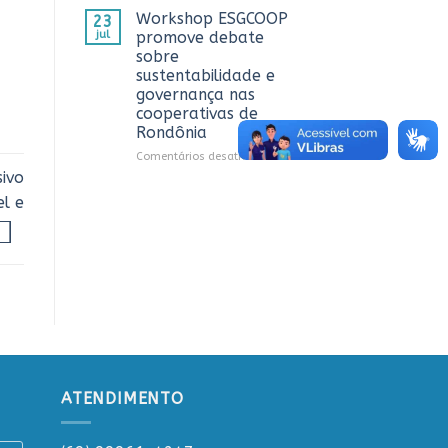
CTR
OCB/RO
Workshop ESGCOOP
23
em
recebe
jul
promove debate
Vilhena
representantes
sobre
do
sustentabilidade e
Sicredi
governança nas
para
cooperativas de
apresentação
Rondônia
do
Projeto
em
Comentários desativados
Rondônia
Workshop
ivo
Conecta
ESGCOOP
l e
promove
debate
sobre
sustentabilidade
e
governança
nas
cooperativas
de
Rondônia
ATENDIMENTO