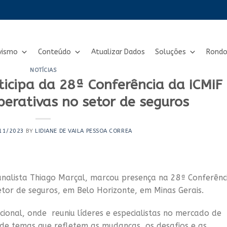
vismo
Conteúdo
Atualizar Dados
Soluções
Rondo
NOTÍCIAS
icipa da 28ª Conferência da ICMIF
erativas no setor de seguros
11/2023
BY
LIDIANE DE VAILA PESSOA CORREA
nalista Thiago Marçal, marcou presença na 28ª Conferênc
etor de seguros, em Belo Horizonte, em Minas Gerais.
cional, onde reuniu líderes e especialistas no mercado de
de temas que refletem as mudanças, os desafios e as