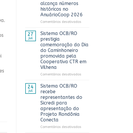
3º
alcança números
Prêmio
históricos no
ComuniCoop
AnuárioCoop 2026
Rondônia
va.
e
em
Comentários desativados
reconhece
Cooperativismo
os
fortalece
Sistema OCB/RO
27
os
melhores
Rondônia
jul
prestigia
trabalhos
e
comemoração do Dia
de
alcança
do Caminhoneiro
comunicação
números
promovida pela
i
cooperativista
históricos
Cooperativa CTR em
do
no
estado
Vilhena
AnuárioCoop
es
2026
em
Comentários desativados
Sistema
OCB/RO
Sistema OCB/RO
24
prestigia
jul
recebe
comemoração
representantes do
do
Sicredi para
Dia
apresentação do
do
Projeto Rondônia
Caminhoneiro
Conecta
promovida
pela
em
Comentários desativados
Cooperativa
Sistema