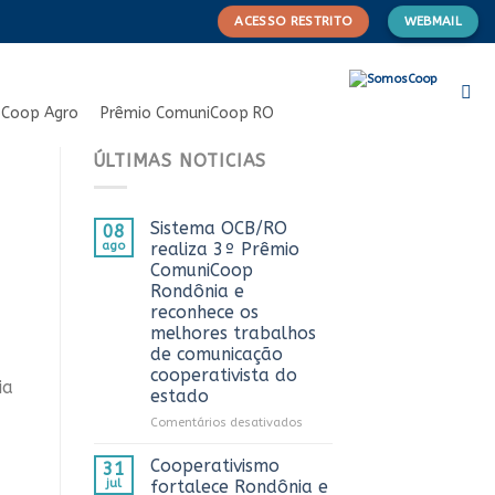
ACESSO RESTRITO
WEBMAIL
Coop Agro
Prêmio ComuniCoop RO
ÚLTIMAS NOTICIAS
Sistema OCB/RO
08
ago
realiza 3º Prêmio
ComuniCoop
Rondônia e
reconhece os
melhores trabalhos
de comunicação
cooperativista do
ia
estado
em
Comentários desativados
Sistema
OCB/RO
Cooperativismo
31
realiza
jul
fortalece Rondônia e