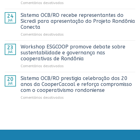
em
Comentários desativados
números
Sistema
históricos
OCB/RO
no
Sistema OCB/RO recebe representantes do
24
prestigia
AnuárioCoop
jul
Sicredi para apresentação do Projeto Rondônia
comemoração
2026
Conecta
do
em
Comentários desativados
Dia
Sistema
do
OCB/RO
Caminhoneiro
Workshop ESGCOOP promove debate sobre
23
recebe
promovida
jul
sustentabilidade e governança nas
representantes
pela
cooperativas de Rondônia
do
Cooperativa
em
Comentários desativados
Sicredi
CTR
Workshop
para
em
ESGCOOP
apresentação
Vilhena
Sistema OCB/RO prestigia celebração dos 20
20
promove
do
jul
anos da CooperCacoal e reforça compromisso
debate
Projeto
com o cooperativismo rondoniense
sobre
Rondônia
em
Comentários desativados
sustentabilidade
Conecta
Sistema
e
OCB/RO
governança
prestigia
nas
celebração
cooperativas
dos
de
20
Rondônia
anos
da