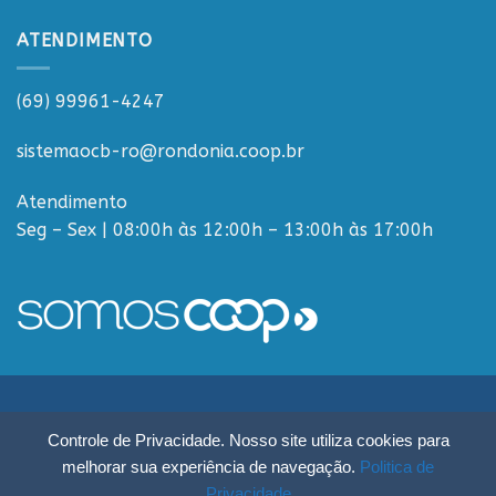
ATENDIMENTO
(69) 99961-4247
sistemaocb-ro@rondonia.coop.br
Atendimento
Seg – Sex | 08:00h às 12:00h – 13:00h às 17:00h
Sistema OCB Rondônia © Todos os Direitos Reservados - R. Paulo
Controle de Privacidade. Nosso site utiliza cookies para
Macalão, 4675 - Flodoaldo Pontes Pinto, Porto Velho - RO, 76820-454
melhorar sua experiência de navegação.
Politica de
Privacidade