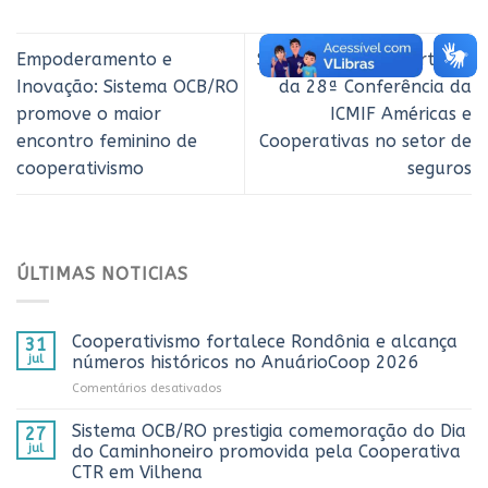
Empoderamento e
Sistema OCB/RO participa
Inovação: Sistema OCB/RO
da 28ª Conferência da
promove o maior
ICMIF Américas e
encontro feminino de
Cooperativas no setor de
cooperativismo
seguros
ÚLTIMAS NOTICIAS
Cooperativismo fortalece Rondônia e alcança
31
jul
números históricos no AnuárioCoop 2026
em
Comentários desativados
Cooperativismo
fortalece
Sistema OCB/RO prestigia comemoração do Dia
27
Rondônia
jul
do Caminhoneiro promovida pela Cooperativa
e
CTR em Vilhena
alcança