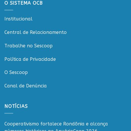
O SISTEMA OCB
CooperCacoal
e
reforça
Institucional
compromisso
com
o
Central de Relacionamento
cooperativismo
rondoniense
Trabalhe no Sescoop
Política de Privacidade
O Sescoop
Canal de Denúncia
NOTÍCIAS
Cooperativismo fortalece Rondônia e alcança