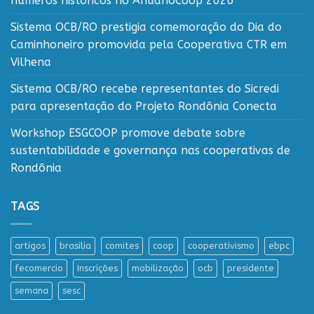
números históricos no AnuárioCoop 2026
Sistema OCB/RO prestigia comemoração do Dia do
Caminhoneiro promovida pela Cooperativa CTR em
Vilhena
Sistema OCB/RO recebe representantes do Sicredi
para apresentação do Projeto Rondônia Conecta
Workshop ESGCOOP promove debate sobre
sustentabilidade e governança nas cooperativas de
Rondônia
TAGS
artigos
brasilia
comites
coop
cooperativismo
ebpc
fecomercio
Inscrições
mobilização
ocb
presidente
semana
sesc