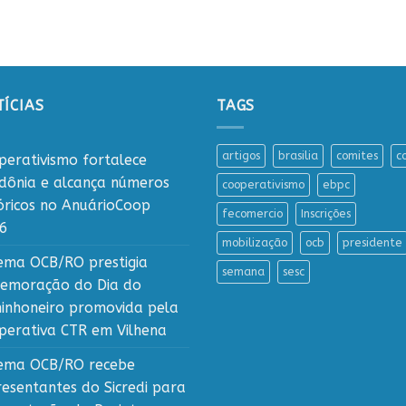
ÍCIAS
TAGS
artigos
brasilia
comites
c
perativismo fortalece
dônia e alcança números
cooperativismo
ebpc
tóricos no AnuárioCoop
fecomercio
Inscrições
6
mobilização
ocb
presidente
tema OCB/RO prestigia
semana
sesc
emoração do Dia do
inhoneiro promovida pela
perativa CTR em Vilhena
tema OCB/RO recebe
resentantes do Sicredi para