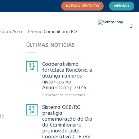
ACESSO RESTRITO
WEBMAIL
Coop Agro
Prêmio ComuniCoop RO
ÚLTIMAS NOTICIAS
Cooperativismo
31
jul
fortalece Rondônia e
alcança números
históricos no
AnuárioCoop 2026
em
Comentários desativados
Cooperativismo
fortalece
Sistema OCB/RO
27
Rondônia
jul
prestigia
ão
e
comemoração do Dia
alcança
do Caminhoneiro
números
promovida pela
históricos
Cooperativa CTR em
no