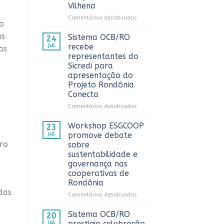
Vilhena
AnuárioCoop
2026
em
Comentários desativados
to
Sistema
OCB/RO
as
Sistema OCB/RO
24
prestigia
jul
recebe
as
comemoração
representantes do
do
Sicredi para
Dia
apresentação do
do
Projeto Rondônia
Caminhoneiro
Conecta
promovida
pela
em
Comentários desativados
Cooperativa
Sistema
CTR
OCB/RO
Workshop ESGCOOP
23
em
recebe
jul
promove debate
Vilhena
representantes
ro
sobre
do
sustentabilidade e
Sicredi
governança nas
para
cooperativas de
apresentação
Rondônia
do
das
Projeto
em
Comentários desativados
Rondônia
Workshop
Conecta
ESGCOOP
Sistema OCB/RO
20
promove
jul
prestigia celebração