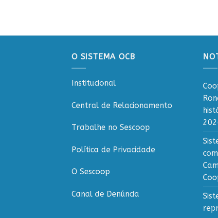
O SISTEMA OCB
NOT
Institucional
Coo
Ron
Central de Relacionamento
his
202
Trabalhe no Sescoop
Sis
Política de Privacidade
com
Cam
O Sescoop
Coo
Canal de Denúncia
Sis
rep