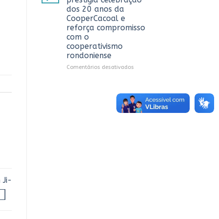
debate
dos 20 anos da
sobre
CooperCacoal e
sustentabilidade
reforça compromisso
e
com o
governança
cooperativismo
nas
rondoniense
cooperativas
de
em
Comentários desativados
Rondônia
Sistema
OCB/RO
prestigia
celebração
dos
20
anos
da
CooperCacoal
e
reforça
compromisso
com
 Ji-
o
cooperativismo
rondoniense