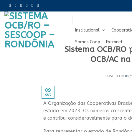
Skip
to
content
Institucional
Cooperati
Somos Coop
Extranet
Sistema OCB/RO p
OCB/AC na 
POSTED ON
09/
09
out
A Organização das Cooperativas Brasil
estado em 2023. Os números crescente
e contribui consideravelmente para o 
Para representar o estado de Rondônia