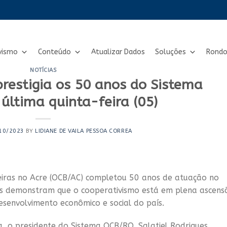
vismo
Conteúdo
Atualizar Dados
Soluções
Rondo
NOTÍCIAS
restigia os 50 anos do Sistema
última quinta-feira (05)
10/2023
BY
LIDIANE DE VAILA PESSOA CORREA
eiras no Acre (OCB/AC) completou 50 anos de atuação no
s demonstram que o cooperativismo está em plena ascens
desenvolvimento econômico e social do país.
, o presidente do Sistema OCB/RO, Salatiel Rodrigues,