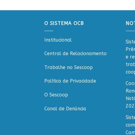
O SISTEMA OCB
NOT
Institucional
Sis
Prê
Central de Relacionamento
e r
tra
Trabalhe no Sescoop
coo
Política de Privacidade
Coo
Ron
O Sescoop
his
202
Canal de Denúncia
Sis
com
Cam