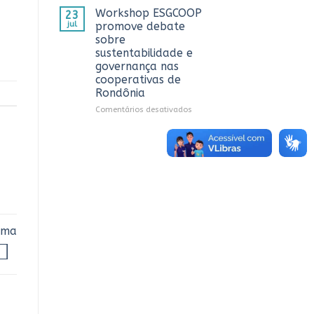
CTR
OCB/RO
Workshop ESGCOOP
23
em
recebe
jul
promove debate
Vilhena
representantes
sobre
do
sustentabilidade e
Sicredi
governança nas
para
cooperativas de
apresentação
Rondônia
do
Projeto
em
Comentários desativados
Rondônia
Workshop
Conecta
ESGCOOP
promove
debate
sobre
sustentabilidade
e
governança
nas
cooperativas
ema
de
Rondônia