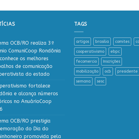
ÍCIAS
TAGS
artigos
brasilia
comites
c
tema OCB/RO realiza 3º
mio ComuniCoop Rondônia
cooperativismo
ebpc
econhece os melhores
fecomercio
Inscrições
balhos de comunicação
mobilização
ocb
presidente
perativista do estado
semana
sesc
perativismo fortalece
dônia e alcança números
tóricos no AnuárioCoop
6
tema OCB/RO prestigia
emoração do Dia do
inhoneiro promovida pela