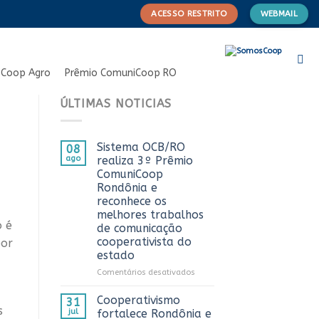
ACESSO RESTRITO
WEBMAIL
Coop Agro
Prêmio ComuniCoop RO
ÚLTIMAS NOTICIAS
Sistema OCB/RO
08
ago
realiza 3º Prêmio
ComuniCoop
Rondônia e
reconhece os
melhores trabalhos
o é
de comunicação
cooperativista do
por
estado
em
Comentários desativados
Sistema
OCB/RO
Cooperativismo
31
realiza
s
jul
fortalece Rondônia e