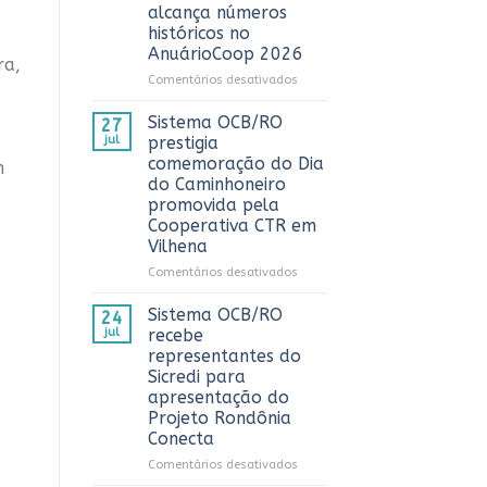
3º
alcança números
Prêmio
históricos no
ComuniCoop
AnuárioCoop 2026
Rondônia
ra,
e
em
Comentários desativados
reconhece
Cooperativismo
os
fortalece
Sistema OCB/RO
27
melhores
Rondônia
jul
prestigia
trabalhos
e
comemoração do Dia
m
de
alcança
do Caminhoneiro
comunicação
números
promovida pela
cooperativista
históricos
Cooperativa CTR em
do
no
estado
Vilhena
AnuárioCoop
2026
em
Comentários desativados
Sistema
OCB/RO
Sistema OCB/RO
24
prestigia
jul
recebe
comemoração
representantes do
do
Sicredi para
Dia
apresentação do
do
Projeto Rondônia
Caminhoneiro
Conecta
promovida
pela
em
Comentários desativados
Cooperativa
Sistema